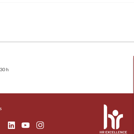
:30 h
s
ok
Linkedin
Instagram
itter
Youtube