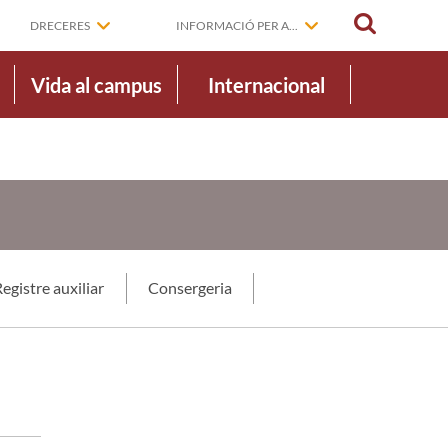
CERCAR
DRECERES
INFORMACIÓ PER A...
Vida al campus
Internacional
egistre auxiliar
Consergeria