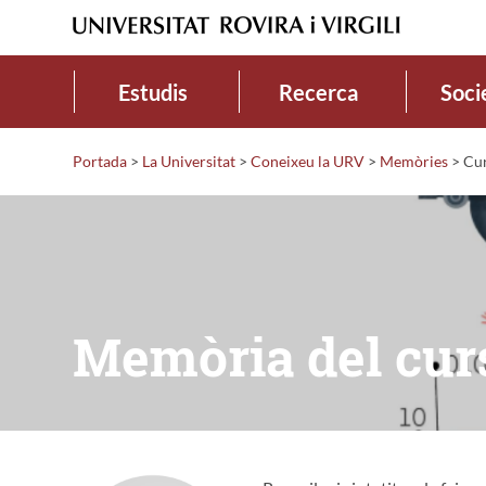
Estudis
Recerca
Soci
Portada
>
La Universitat
>
Coneixeu la URV
>
Memòries
>
Cur
Memòria del cur