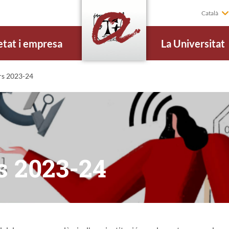
Català
etat i empresa
La Universitat
s 2023-24
s 2023-24