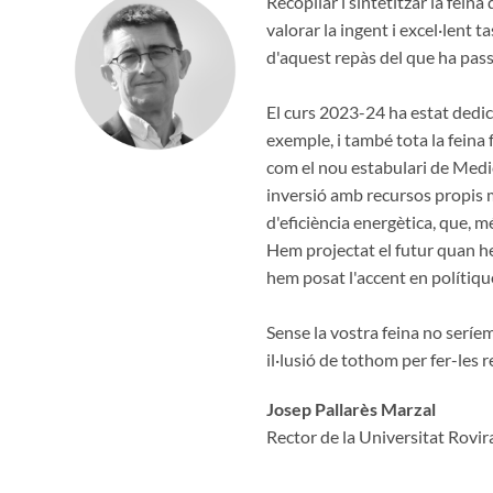
Recopilar i sintetitzar la fei
valorar la ingent i excel·lent 
d'aquest repàs del que ha pass
El curs 2023-24 ha estat dedica
exemple, i també tota la feina 
com el nou estabulari de Medici
inversió amb recursos propis m
d'eficiència energètica, que, 
Hem projectat el futur quan hem
hem posat l'accent en polítiqu
Sense la vostra feina no seríe
il·lusió de tothom per fer-les re
Josep Pallarès Marzal
Rector de la Universitat Rovira 