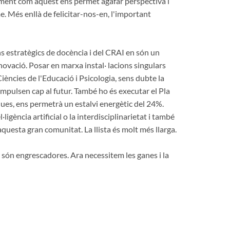
cument com aquest ens permet agafar perspectiva i
me. Més enllà de felicitar-nos-en, l'important
ans estratègics de docència i del CRAI en són un
nnovació. Posar en marxa instal· lacions singulars
iències de l'Educació i Psicologia, sens dubte la
mpulsen cap al futur. També ho és executar el Pla
ues, ens permetrà un estalvi energètic del 24%.
gència artificial o la interdisciplinarietat i també
questa gran comunitat. La llista és molt més llarga.
r són engrescadores. Ara necessitem les ganes i la