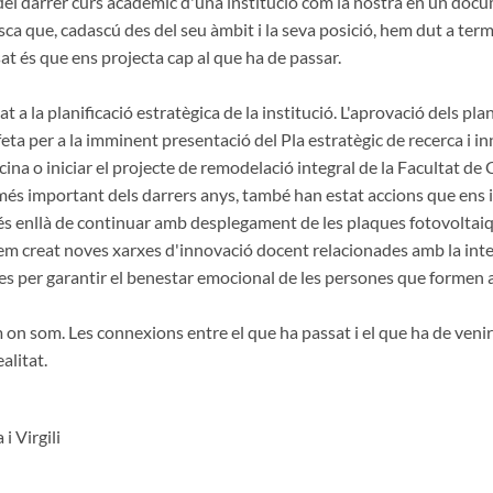
na del darrer curs acadèmic d'una institució com la nostra en un do
tasca que, cadascú des del seu àmbit i la seva posició, hem dut a ter
at és que ens projecta cap al que ha de passar.
t a la planificació estratègica de la institució. L'aprovació dels pl
feta per a la imminent presentació del Pla estratègic de recerca i i
na o iniciar el projecte de remodelació integral de la Facultat de C
és important dels darrers anys, també han estat accions que ens i
més enllà de continuar amb desplegament de les plaques fotovoltaiq
 creat noves xarxes d'innovació docent relacionades amb la intel·li
es per garantir el benestar emocional de les persones que formen a
m on som. Les connexions entre el que ha passat i el que ha de veni
alitat.
i Virgili