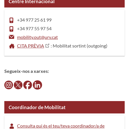
Centre Internacional
+34 977 25 61 99
+34 977 55 97 54
mobility.out@urv.cat
CITA PRÈVIA
: Mobilitat sortint (outgoing)
Segueix-nos a xarxes:
Coordinador de Mobilitat
Consulta qui és el teu/teva coordinador/a de