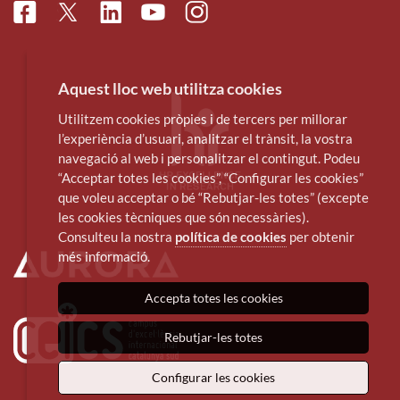
Facebook
Linkedin
Instagram
Twitter
Youtube
Aquest lloc web utilitza cookies
Utilitzem cookies pròpies i de tercers per millorar
l’experiència d’usuari, analitzar el trànsit, la vostra
navegació al web i personalitzar el contingut. Podeu
“Acceptar totes les cookies”, “Configurar les cookies”
que voleu acceptar o bé “Rebutjar-les totes” (excepte
les cookies tècniques que són necessàries).
Consulteu la nostra
política de cookies
per obtenir
més informació.
Accepta totes les cookies
Rebutjar-les totes
Configurar les cookies