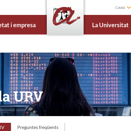
Català
etat i empresa
La Universitat
 la URV
URV
Preguntes freqüents