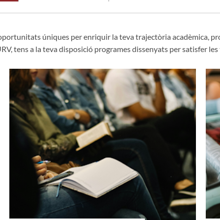
'oportunitats úniques per enriquir la teva trajectòria acadèmica, pr
 URV, tens a la teva disposició programes dissenyats per satisfer les 