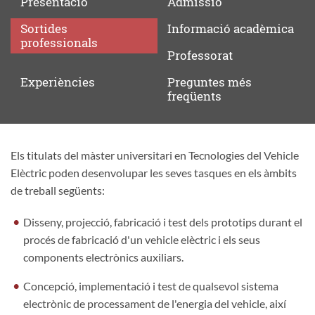
Presentació
Admissió
Sortides
Informació
acadèmica
professionals
Professorat
Experiències
Preguntes
més
freqüents
Els titulats del màster universitari en Tecnologies del Vehicle
Sortides
Elèctric poden desenvolupar les seves tasques en els àmbits
professionals
de treball següents:
Disseny, projecció, fabricació i test dels prototips durant el
procés de fabricació d'un vehicle elèctric i els seus
components electrònics auxiliars.
Concepció, implementació i test de qualsevol sistema
electrònic de processament de l'energia del vehicle, així