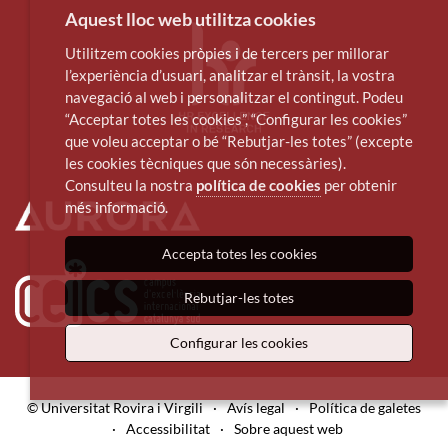
Aquest lloc web utilitza cookies
Utilitzem cookies pròpies i de tercers per millorar
l’experiència d’usuari, analitzar el trànsit, la vostra
navegació al web i personalitzar el contingut. Podeu
“Acceptar totes les cookies”, “Configurar les cookies”
que voleu acceptar o bé “Rebutjar-les totes” (excepte
les cookies tècniques que són necessàries).
Consulteu la nostra
política de cookies
per obtenir
més informació.
Accepta totes les cookies
Rebutjar-les totes
Configurar les cookies
© Universitat Rovira i Virgili
·
Avís legal
·
Política de galetes
·
Accessibilitat
·
Sobre aquest web