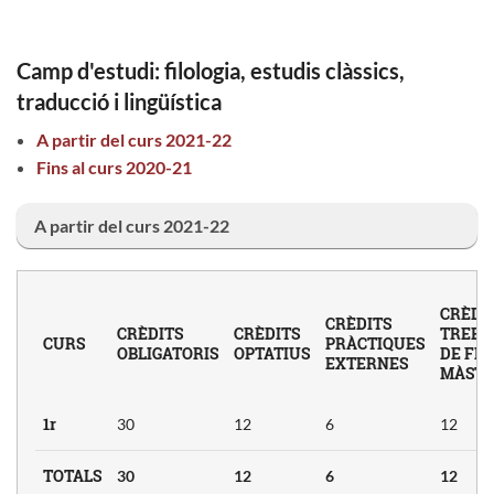
Camp d'estudi
: filologia, estudis clàssics,
traducció i lingüística
Llengua
A partir del curs 2021-22
Fins al curs 2020-21
Crèdits
A partir del curs 2021-22
CRÈDI
CRÈDITS
CRÈDITS
CRÈDITS
TREBA
CURS
PRÀCTIQUES
OBLIGATORIS
OPTATIUS
DE FI 
3
EXTERNES
MÀST
3
1r
30
12
6
12
TOTALS
30
12
6
12