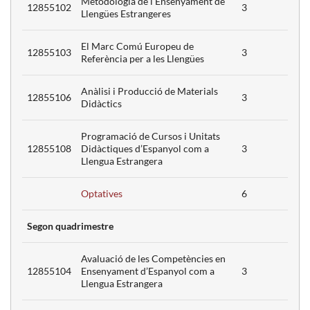
Metodologia de l'Ensenyament de
12855102
3
Llengües Estrangeres
El Marc Comú Europeu de
12855103
3
Referència per a les Llengües
Anàlisi i Producció de Materials
12855106
3
Didàctics
3
Programació de Cursos i Unitats
3
12855108
Didàctiques d’Espanyol com a
3
Llengua Estrangera
Optatives
6
Segon quadrimestre
Avaluació de les Competències en
12855104
Ensenyament d’Espanyol com a
3
3
Llengua Estrangera