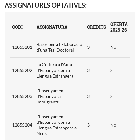
ASSIGNATURES OPTATIVES:
OFERTA
CODI
ASSIGNATURA
CRÈDITS
2025-26
3
Bases per a l'Elaboració
12855201
3
No
d'una Tesi Doctoral
La Cultura a l'Aula
3
12855202
d'Espanyol com a
3
Sí
Llengua Estrangera
L'Ensenyament
12855203
d'Espanyol a
3
Sí
3
Immigrants
L'Ensenyament
d'Espanyol com a
12855204
3
No
Llengua Estrangera a
Nens
3