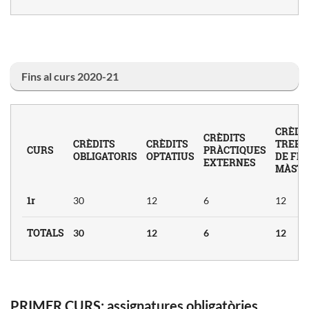
Fins al curs 2020-21
CRÈDI
CRÈDITS
CRÈDITS
CRÈDITS
TREBA
CURS
PRÀCTIQUES
OBLIGATORIS
OPTATIUS
DE FI 
EXTERNES
MÀST
1r
30
12
6
12
TOTALS
30
12
6
12
PRIMER CURS: assignatures obligatòries