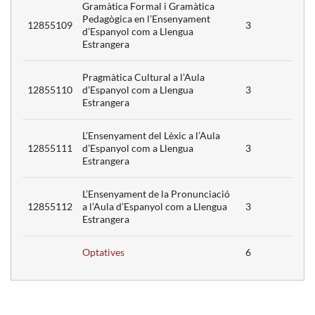
Gramàtica Formal i Gramàtica
Pedagògica en l’Ensenyament
12855109
3
d’Espanyol com a Llengua
Estrangera
Pragmàtica Cultural a l’Aula
3
12855110
d’Espanyol com a Llengua
3
Estrangera
L’Ensenyament del Lèxic a l’Aula
12855111
d’Espanyol com a Llengua
3
Estrangera
L’Ensenyament de la Pronunciació
12855112
a l’Aula d’Espanyol com a Llengua
3
Estrangera
3
Optatives
6
3