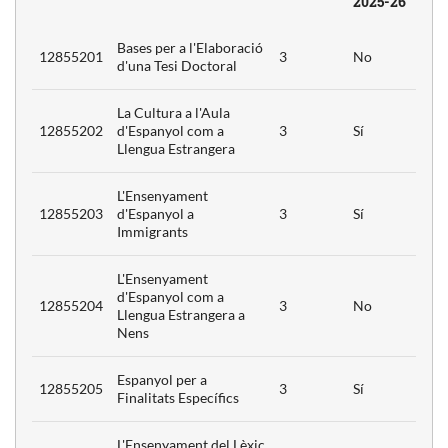
2025-26
Bases per a l'Elaboració
12855201
3
No
d'una Tesi Doctoral
La Cultura a l'Aula
12855202
d'Espanyol com a
3
Sí
Llengua Estrangera
L'Ensenyament
12855203
d'Espanyol a
3
Sí
Immigrants
L'Ensenyament
d'Espanyol com a
12855204
3
No
Llengua Estrangera a
Nens
Espanyol per a
12855205
3
Sí
Finalitats Específics
L'Ensenyament del Lèxic