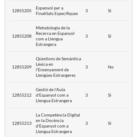
Espanyol per a
12855205
3
Sí
Finalitats Específiques
Metodologia de la
3
Recerca en Espanyol
12855208
3
Sí
com a Llengua
Estrangera
Qüestions de Semàntica
Lèxica en
3
12855209
3
No
l'Ensenyament de
Llengües Estrangeres
Gestió de l’Aula
12855212
d’Espanyol com a
3
Sí
Llengua Estrangera
3
La Competència Digital
en la Docència
12855213
3
Sí
d’Espanyol com a
Llengua Estrangera