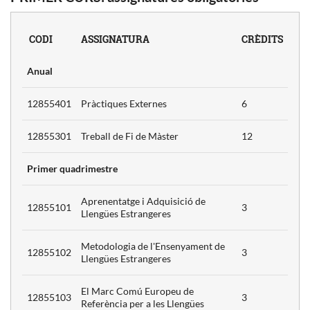
CODI
ASSIGNATURA
CRÈDITS
Anual
12855401
Pràctiques Externes
6
12855301
Treball de Fi de Màster
12
Primer quadrimestre
Aprenentatge i Adquisició de
12855101
3
Llengües Estrangeres
Metodologia de l'Ensenyament de
12855102
3
Llengües Estrangeres
El Marc Comú Europeu de
12855103
3
Referència per a les Llengües