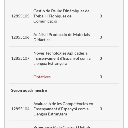
Gestió de l’Aula: Dinàmiques de
12855105
Treball i Tècniques de
3
Comunicació
Anàlisi i Producció de Materials
12855106
3
Didàctics
Noves Tecnologies Aplicades a
12855107
l’Ensenyament d’Espanyol com a
3
Llengua Estrangera
Optatives
3
Segon quadrimestre
Avaluació de les Competències en
12855104
Ensenyament d’Espanyol com a
3
Llengua Estrangera
Programació de Cursos i Unitats