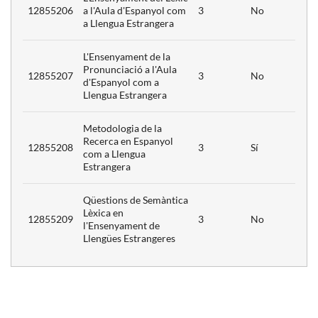
12855206
a l'Aula d'Espanyol com
3
No
a Llengua Estrangera
L'Ensenyament de la
Pronunciació a l'Aula
12855207
3
No
d'Espanyol com a
Llengua Estrangera
Metodologia de la
Recerca en Espanyol
12855208
3
Sí
com a Llengua
Estrangera
Qüestions de Semàntica
Lèxica en
12855209
3
No
l'Ensenyament de
Llengües Estrangeres