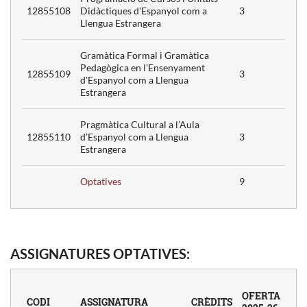
12855108
Didàctiques d'Espanyol com a
3
Llengua Estrangera
Gramàtica Formal i Gramàtica
Pedagògica en l'Ensenyament
12855109
3
d'Espanyol com a Llengua
Estrangera
Pragmàtica Cultural a l’Aula
12855110
d’Espanyol com a Llengua
3
Estrangera
Optatives
9
ASSIGNATURES OPTATIVES:
OFERTA
CODI
ASSIGNATURA
CRÈDITS