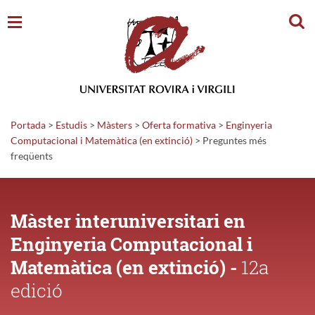
Cerc
Portada
>
Estudis
>
Màsters
>
Oferta formativa
>
Enginyeria
Computacional i Matemàtica (en extinció)
>
Preguntes
més
freqüents
Màster interuniversitari en
Enginyeria Computacional i
Matemàtica (en extinció) -
12a
edició