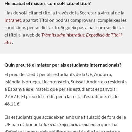
He acabat el màster, com sol·licito el títol?
Has de sol·licitar el títol a través de la Secretaria virtual de la
Intranet
, apartat Títol on podràs comprovar si compleixes les
condicions per sol·licitar-lo. Segueix pas a pas com sol·licitar
el títol a la web de
Tràmits administratius: Expedició de Títol i
SET
.
Quin preu té el màster per als estudiants internacionals?
El preu del crèdit per als estudiants de la UE, Andorra,
Islàndia, Noruega, Liechtenstein, Suïssa i Andorra o residents
a Espanya és el mateix que per als estudiants espanyols:
27,67 €. El preu del crèdit per a la resta d’estudiants és de
46,11 €.
Els estudiants que accedeixen amb una titulació de fora de la
UE han d’abonar la
Taxa de trajectòria acadèmica
que s’ha
d’afegir a l’import dels crèdits que matriculin i a la resta de