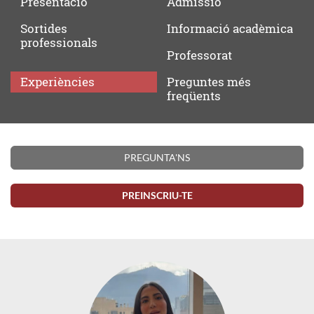
Presentació
Admissió
Sortides
Informació
acadèmica
professionals
Professorat
Experiències
Preguntes
més
freqüents
Experiències
PREGUNTA'NS
PREINSCRIU-TE