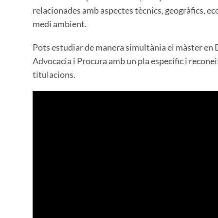
relacionades amb aspectes tècnics, geogràfics, ec
medi ambient.
Pots estudiar de manera simultània el màster en 
Advocacia i Procura amb un pla específic i recon
titulacions.