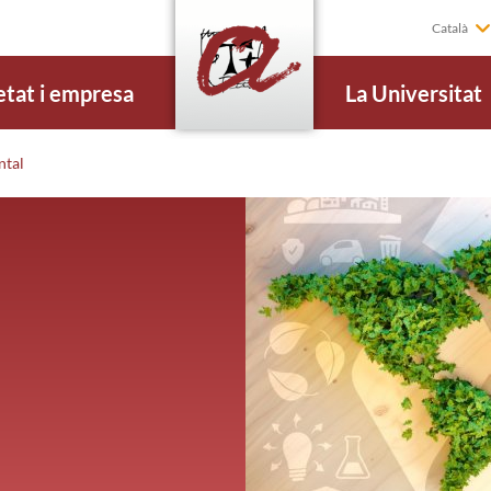
Català
etat i empresa
La Universitat
ntal