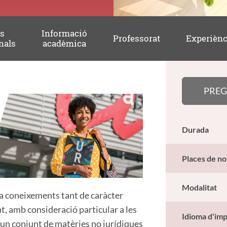
es
Informació
Professorat
Experiènc
nals
acadèmica
PREG
Durada
Places de no
Modalitat
na coneixements tant de caràcter
, amb consideració particular a les
Idioma d'imp
un conjunt de matèries no jurídiques