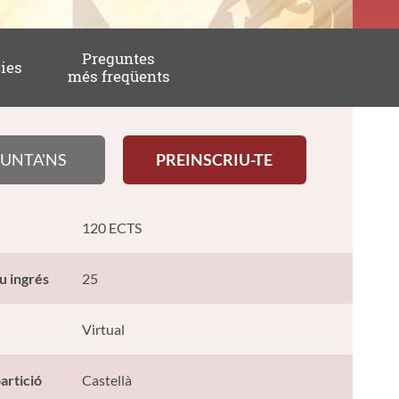
Preguntes
ies
més freqüents
UNTA'NS
PREINSCRIU-TE
120 ECTS
u ingrés
25
Virtual
artició
Castellà