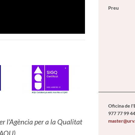
Preu
Oficina de l
977 77 99 4
r l'Agència per a la Qualitat
master@urv
(AQU).