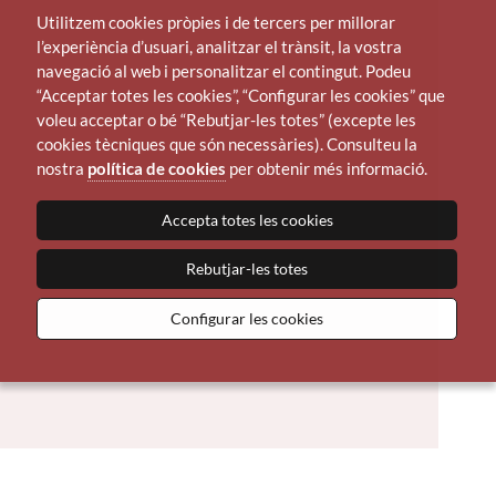
Utilitzem cookies pròpies i de tercers per millorar
l’experiència d’usuari, analitzar el trànsit, la vostra
navegació al web i personalitzar el contingut. Podeu
“Acceptar totes les cookies”, “Configurar les cookies” que
voleu acceptar o bé “Rebutjar-les totes” (excepte les
cookies tècniques que són necessàries). Consulteu la
nostra
política de cookies
per obtenir més informació.
Accepta totes les cookies
Rebutjar-les totes
Configurar les cookies