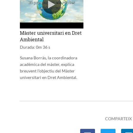
Màster universitari en Dret
Ambiental
Durada: 0m 36 s
Susana Borràs, la coordinadora
acadèmica del màster, explica
breuvent l'objectiu del Màster
universitari en Dret Ambiental.
COMPARTEIX
F
T
L