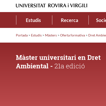
Estudis
Recerca
Soci
Portada
>
Estudis
>
Màsters
>
Oferta formativa
>
Dret Ambie
Màster universitari en Dret
Ambiental -
21a edició