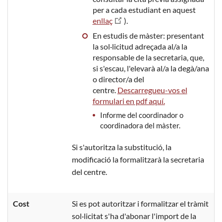
per a cada estudiant en aquest
enllaç
).
En estudis de màster: presentant
la sol·licitud adreçada al/a la
responsable de la secretaria, que,
si s'escau, l'elevarà al/a la degà/ana
o director/a del
centre.
Descarregueu-vos el
formulari en pdf aquí.
Informe del coordinador o
coordinadora del màster.
Si s'autoritza la substitució, la
modificació la formalitzarà la secretaria
del centre.
Cost
Si es pot autoritzar i formalitzar el tràmit
sol·licitat s'ha d'abonar l'import de la