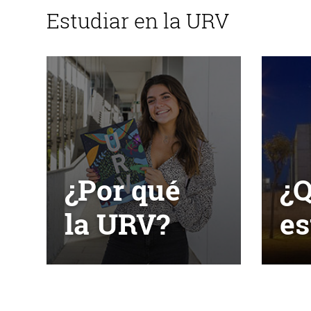
Estudiar en la URV
¿Por qué
¿
la URV?
es