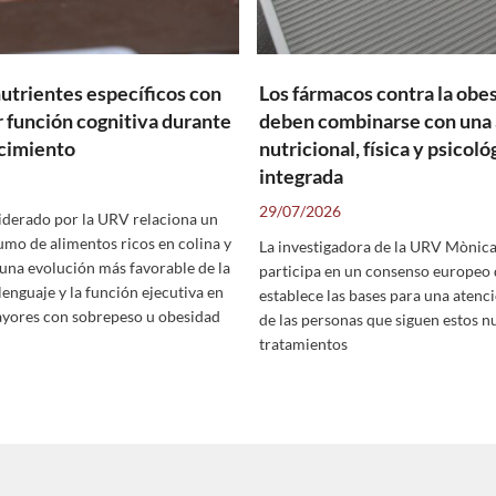
utrientes específicos con
Los fármacos contra la obe
 función cognitiva durante
deben combinarse con una
ecimiento
nutricional, física y psicoló
integrada
29/07/2026
liderado por la URV relaciona un
mo de alimentos ricos en colina y
La investigadora de la URV Mònica
una evolución más favorable de la
participa en un consenso europeo
 lenguaje y la función ejecutiva en
establece las bases para una atenci
yores con sobrepeso u obesidad
de las personas que siguen estos n
tratamientos