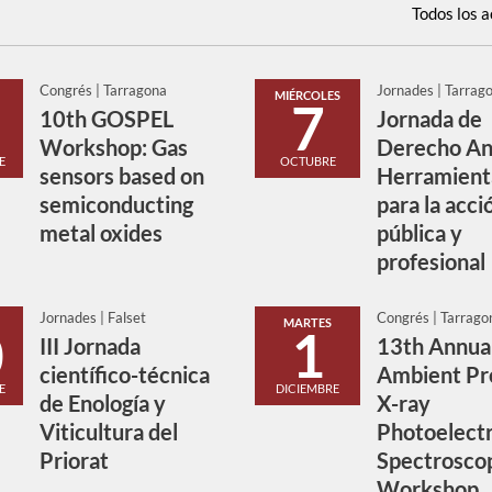
Todos los a
Congrés | Tarragona
Jornades | Tarrag
MIÉRCOLES
7
10th GOSPEL
Jornada de
Workshop: Gas
Derecho An
E
OCTUBRE
sensors based on
Herramient
semiconducting
para la acci
metal oxides
pública y
profesional
Jornades | Falset
Congrés | Tarrago
MARTES
0
1
III Jornada
13th Annua
científico-técnica
Ambient Pr
E
DICIEMBRE
de Enología y
X-ray
Viticultura del
Photoelect
Priorat
Spectrosco
Workshop