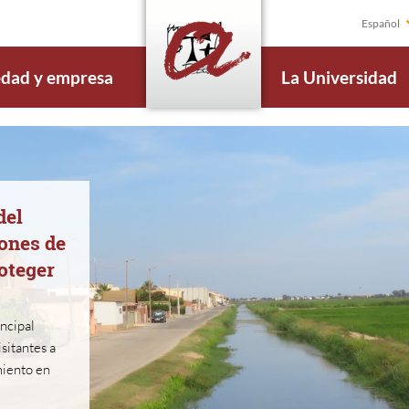
Español
edad y empresa
La Universidad
del
ones de
oteger
incipal
isitantes a
miento en