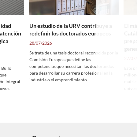
sidad
Un estudio de la URV contribuye a
El m
 atención
redefinir los doctorados europeos
Catál
→
gica
prepa
28/07/2026
gene
Se trata de una tesis doctoral reconocida por la
27/07
Comisión Europea que define las
competencias que necesitan los doctorandos
 Bulló
Este p
para desarrollar su carrera profesional en la
 que
millon
industria o el emprendimiento
ón integral
matric
uevos
univer