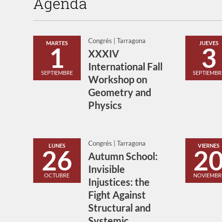
Agenda
Congrés | Tarragona
MARTES
JUEVES
1
3
XXXIV
International Fall
SEPTIEMBRE
SEPTIEMBR
Workshop on
Geometry and
Physics
Congrés | Tarragona
LUNES
VIERNES
26
2
Autumn School:
Invisible
OCTUBRE
NOVIEMBR
Injustices: the
Fight Against
Structural and
Systemic