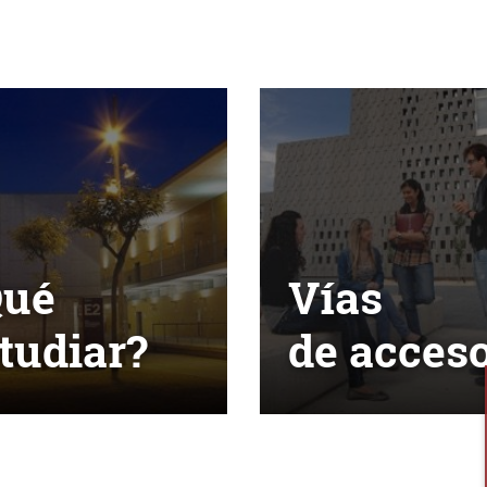
Qué
Vías
tudiar?
de acces