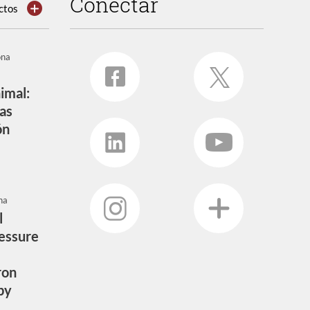
Conectar
ctos
ona
imal:
as
ón
na
l
essure
ron
py