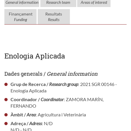
General information
Research team
Areas of interest
Finançament
Resultats
Funding
Results
Enologia Aplicada
Dades generals /
General information
Grup de Recerca /
Research group
: 2021 SGR 00146 -
Enologia Aplicada
Coordinador /
Coordinator
: ZAMORA MARÍN,
FERNANDO
Àmbit /
Area
: Agricultura i Veterinària
Adreça /
Adress
: N/D
N/D - N/D