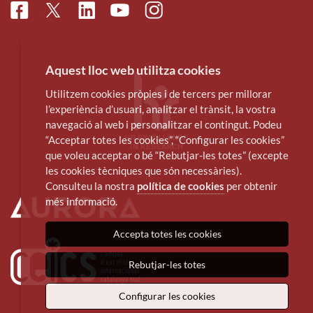
Facebook
Linkedin
Instagram
Twitter
Youtube
Aquest lloc web utilitza cookies
Utilitzem cookies pròpies i de tercers per millorar
l’experiència d’usuari, analitzar el trànsit, la vostra
navegació al web i personalitzar el contingut. Podeu
“Acceptar totes les cookies”, “Configurar les cookies”
que voleu acceptar o bé “Rebutjar-les totes” (excepte
les cookies tècniques que són necessàries).
Consulteu la nostra
política de cookies
per obtenir
més informació.
Accepta totes les cookies
Rebutjar-les totes
Configurar les cookies