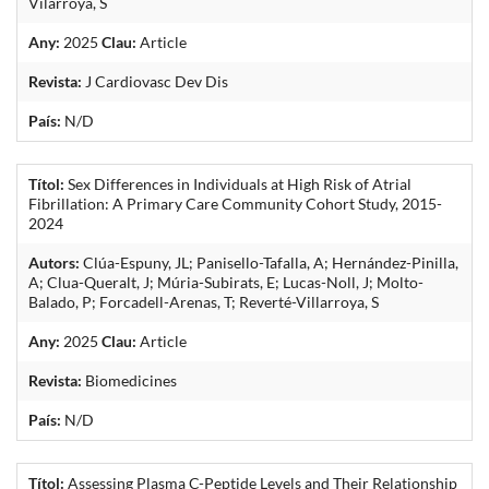
Vilarroya, S
Any:
2025
Clau:
Article
Revista:
J Cardiovasc Dev Dis
País:
N/D
Títol:
Sex Differences in Individuals at High Risk of Atrial
Fibrillation: A Primary Care Community Cohort Study, 2015-
2024
Autors:
Clúa-Espuny, JL; Panisello-Tafalla, A; Hernández-Pinilla,
A; Clua-Queralt, J; Múria-Subirats, E; Lucas-Noll, J; Molto-
Balado, P; Forcadell-Arenas, T; Reverté-Villarroya, S
Any:
2025
Clau:
Article
Revista:
Biomedicines
País:
N/D
Títol:
Assessing Plasma C-Peptide Levels and Their Relationship