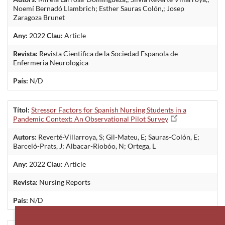
Noemí Bernadó Llambrich; Esther Sauras Colón,; Josep
Zaragoza Brunet
Any:
2022
Clau:
Article
Revista:
Revista Cientifica de la Sociedad Espanola de
Enfermeria Neurologica
País:
N/D
Títol:
Stressor Factors for Spanish Nursing Students in a
Pandemic Context: An Observational Pilot Survey
Autors:
Reverté-Villarroya, S; Gil-Mateu, E; Sauras-Colón, E;
Barceló-Prats, J; Albacar-Riobóo, N; Ortega, L
Any:
2022
Clau:
Article
Revista:
Nursing Reports
País:
N/D