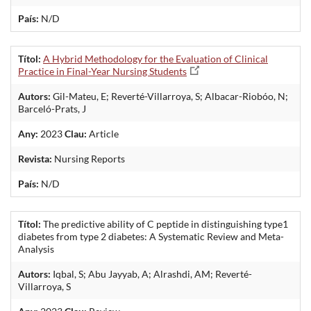
País:
N/D
Títol:
A Hybrid Methodology for the Evaluation of Clinical
Practice in Final-Year Nursing Students
Autors:
Gil-Mateu, E; Reverté-Villarroya, S; Albacar-Riobóo, N;
Barceló-Prats, J
Any:
2023
Clau:
Article
Revista:
Nursing Reports
País:
N/D
Títol:
The predictive ability of C peptide in distinguishing type1
diabetes from type 2 diabetes: A Systematic Review and Meta-
Analysis
Autors:
Iqbal, S; Abu Jayyab, A; Alrashdi, AM; Reverté-
Villarroya, S