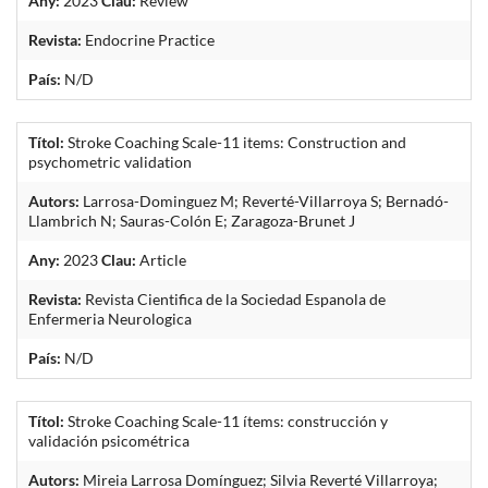
Any:
2023
Clau:
Review
Revista:
Endocrine Practice
País:
N/D
Títol:
Stroke Coaching Scale-11 items: Construction and
psychometric validation
Autors:
Larrosa-Dominguez M; Reverté-Villarroya S; Bernadó-
Llambrich N; Sauras-Colón E; Zaragoza-Brunet J
Any:
2023
Clau:
Article
Revista:
Revista Cientifica de la Sociedad Espanola de
Enfermeria Neurologica
País:
N/D
Títol:
Stroke Coaching Scale-11 ítems: construcción y
validación psicométrica
Autors:
Mireia Larrosa Domínguez; Silvia Reverté Villarroya;