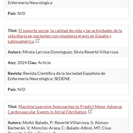
Enfermeria Neurologica
País:
N/D
Títol:
El soporte social, la calidad de vida y las actividades de la
vida diaria en pacientes con miastenia gravis en España y
Latinoamérica
Autors:
Mireia Larrosa Domínguez; Silvia Reverté Villarroya
Any:
2024
Clau:
Article
Revista:
Revista Científica de la Sociedad Española de
Enfermería Neurológica: SEDENE
País:
N/D
Títol:
Machine Learning Approaches to Predict Major Adverse
Cardiovascular Events in Atrial Fibrillation
Autors:
Moltó-Balado, P; Reverté-Villarroya, S; Alonso-
Barberán, V; Monclús-Arasa, C; Balado-Albiol, MT; Clua-