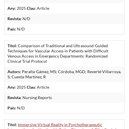
Any:
2025
Clau:
Article
Revista:
N/D
País:
N/D
Títol:
Comparison of Traditional and Ultrasound-Guided
Techniques for Vascular Access in Patients with Difficult
Venous Access in Emergency Departments: Randomized
Clinical Trial Protocol
Autors:
Peralta-Gámez, MS; Córdoba, MGD; Reverté-Villarroya,
S; Cuesta-Martínez, R
Any:
2025
Clau:
Article
Revista:
Nursing Reports
País:
N/D
Títol:
Immersive Virtual Reality in Psychotherapeutic