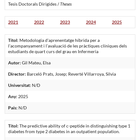
Tesis Doctorals Dirigides /
Theses
2021
2022
2023
2024
2025
Títol:
Metodologia d'aprenentatge híbrida per a
l'acompanyament i l'avaluació de les pràctiques clíniques dels
estudiants de quart curs del grau en Infermeria
Autor:
Gil Mateu, Elsa
Director:
Barceló Prats, Josep; Reverté Villarroya, Silvia
Universitat:
N/D
Any:
2025
País:
N/D
Títol:
The predictive ability of c-peptide in distinguishing type 1
diabetes from type 2 diabetes in an outpatient population.