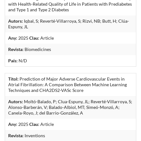
with Health-Related Quality of Life in Patients with Prediabetes
and Type 1 and Type 2 Diabetes
Autors:
Iqbal, S; Reverté-Villarroya, S; Rizvi, NB; Butt, H; Clúa-
Espuny, JL
Any:
2025
Clau:
Article
Revista:
Biomedicines
País:
N/D
Títol:
Prediction of Major Adverse Cardiovascular Events in
Atrial Fibrillation: A Comparison Between Machine Learning
Techniques and CHA2DS2-VASc Score
Autors:
Moltó-Balado, P; Clua-Espuny, JL; Reverté-Villarroya, S;
Alonso-Barberán, V; Balado-Albiol, MT; Simeó-Monzó, A;
Canela-Royo, J; del Barrio-González, A
Any:
2025
Clau:
Article
Revista:
Inventions