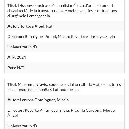
Títol:
Disseny, construcció i anàlisi mètrica d'un instrument
d'avaluació de la transferència de malalts crítics en situacions
d'urgència i emergència.
Autor:
Tortosa Alted, Ruth
Director:
Berenguer Poblet, Marta; Reverté Villarroya, Silvia
Universitat:
N/D
Any:
2024
País:
N/D
Títol:
Miastenia gravis: soporte social percibido y otros factores
relacionados en España y Latinoamérica
Autor:
Larrosa Domínguez, Mireia
Director:
Reverté Villarroya, Silvia; Pradilla Cardona, Miquel
Àngel
Universitat:
N/D