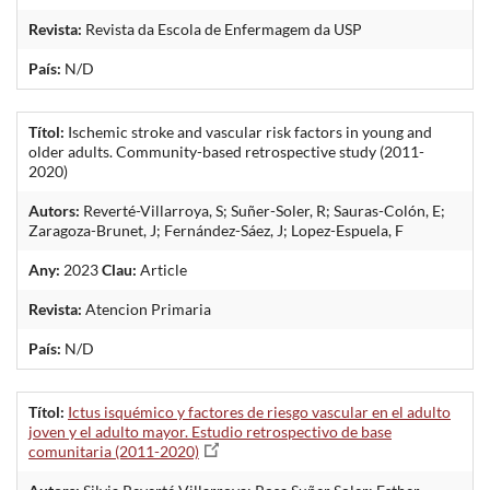
Revista:
Revista da Escola de Enfermagem da USP
País:
N/D
Títol:
Ischemic stroke and vascular risk factors in young and
older adults. Community-based retrospective study (2011-
2020)
Autors:
Reverté-Villarroya, S; Suñer-Soler, R; Sauras-Colón, E;
Zaragoza-Brunet, J; Fernández-Sáez, J; Lopez-Espuela, F
Any:
2023
Clau:
Article
Revista:
Atencion Primaria
País:
N/D
Títol:
Ictus isquémico y factores de riesgo vascular en el adulto
joven y el adulto mayor. Estudio retrospectivo de base
comunitaria (2011-2020)