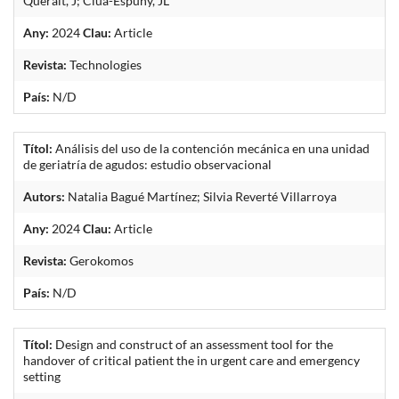
Queralt, J; Clua-Espuny, JL
Any:
2024
Clau:
Article
Revista:
Technologies
País:
N/D
Títol:
Análisis del uso de la contención mecánica en una unidad
de geriatría de agudos: estudio observacional
Autors:
Natalia Bagué Martínez; Silvia Reverté Villarroya
Any:
2024
Clau:
Article
Revista:
Gerokomos
País:
N/D
Títol:
Design and construct of an assessment tool for the
handover of critical patient the in urgent care and emergency
setting