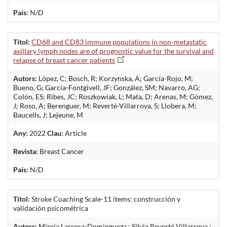
País:
N/D
Títol:
CD68 and CD83 immune populations in non-metastatic
axillary lymph nodes are of prognostic value for the survival and
relapse of breast cancer patients
Autors:
López, C; Bosch, R; Korzynska, A; García-Rojo, M;
Bueno, G; García-Fontgivell, JF; González, SM; Navarro, AG;
Colón, ES; Ribes, JC; Roszkowiak, L; Mata, D; Arenas, M; Gómez,
J; Roso, A; Berenguer, M; Reverté-Villarroya, S; Llobera, M;
Baucells, J; Lejeune, M
Any:
2022
Clau:
Article
Revista:
Breast Cancer
País:
N/D
Títol:
Stroke Coaching Scale-11 ítems: construcción y
validación psicométrica
Autors:
Mireia Larrosa-Domingueza,; Silvia Reverté Villarroya,;