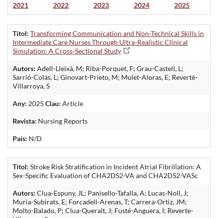
2021
2022
2023
2024
2025
Títol:
Transforming Communication and Non-Technical Skills in
Intermediate Care Nurses Through Ultra-Realistic Clinical
Simulation: A Cross-Sectional Study
Autors:
Adell-Lleixà, M; Riba-Porquet, F; Grau-Castell, L;
Sarrió-Colás, L; Ginovart-Prieto, M; Mulet-Aloras, E; Reverté-
Villarroya, S
Any:
2025
Clau:
Article
Revista:
Nursing Reports
País:
N/D
Títol:
Stroke Risk Stratification in Incident Atrial Fibrillation: A
Sex-Specific Evaluation of CHA2DS2-VA and CHA2DS2-VASc
Autors:
Clua-Espuny, JL; Panisello-Tafalla, A; Lucas-Noll, J;
Muria-Subirats, E; Forcadell-Arenas, T; Carrera-Ortiz, JM;
Molto-Balado, P; Clua-Queralt, J; Fusté-Anguera, I; Reverte-