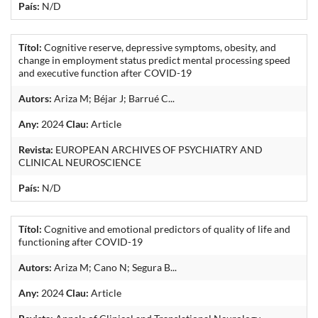
País:
N/D
Títol:
Cognitive reserve, depressive symptoms, obesity, and
change in employment status predict mental processing speed
and executive function after COVID-19
Autors:
Ariza M; Béjar J; Barrué C...
Any:
2024
Clau:
Article
Revista:
EUROPEAN ARCHIVES OF PSYCHIATRY AND
CLINICAL NEUROSCIENCE
País:
N/D
Títol:
Cognitive and emotional predictors of quality of life and
functioning after COVID-19
Autors:
Ariza M; Cano N; Segura B...
Any:
2024
Clau:
Article