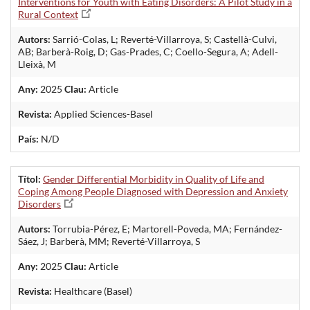
Interventions for Youth with Eating Disorders: A Pilot Study in a
Rural Context
Autors:
Sarrió-Colas, L; Reverté-Villarroya, S; Castellà-Culvi,
AB; Barberà-Roig, D; Gas-Prades, C; Coello-Segura, A; Adell-
Lleixà, M
Any:
2025
Clau:
Article
Revista:
Applied Sciences-Basel
País:
N/D
Títol:
Gender Differential Morbidity in Quality of Life and
Coping Among People Diagnosed with Depression and Anxiety
Disorders
Autors:
Torrubia-Pérez, E; Martorell-Poveda, MA; Fernández-
Sáez, J; Barberà, MM; Reverté-Villarroya, S
Any:
2025
Clau:
Article
Revista:
Healthcare (Basel)