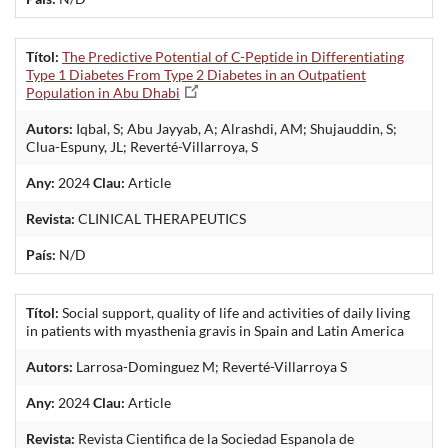
Títol:
The Predictive Potential of C-Peptide in Differentiating
Type 1 Diabetes From Type 2 Diabetes in an Outpatient
Population in Abu Dhabi
Autors:
Iqbal, S; Abu Jayyab, A; Alrashdi, AM; Shujauddin, S;
Clua-Espuny, JL; Reverté-Villarroya, S
Any:
2024
Clau:
Article
Revista:
CLINICAL THERAPEUTICS
País:
N/D
Títol:
Social support, quality of life and activities of daily living
in patients with myasthenia gravis in Spain and Latin America
Autors:
Larrosa-Dominguez M; Reverté-Villarroya S
Any:
2024
Clau:
Article
Revista:
Revista Cientifica de la Sociedad Espanola de