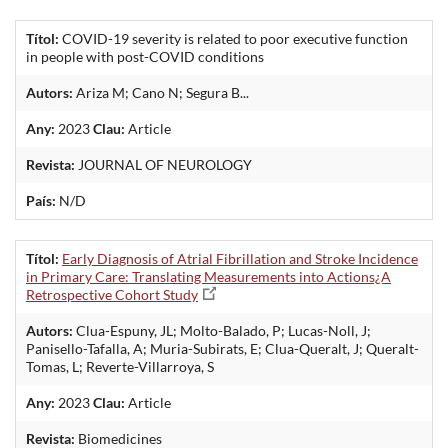
Títol:
COVID-19 severity is related to poor executive function
in people with post-COVID conditions
Autors:
Ariza M; Cano N; Segura B...
Any:
2023
Clau:
Article
Revista:
JOURNAL OF NEUROLOGY
País:
N/D
Títol:
Early Diagnosis of Atrial Fibrillation and Stroke Incidence
in Primary Care: Translating Measurements into Actions¿A
Retrospective Cohort Study
Autors:
Clua-Espuny, JL; Molto-Balado, P; Lucas-Noll, J;
Panisello-Tafalla, A; Muria-Subirats, E; Clua-Queralt, J; Queralt-
Tomas, L; Reverte-Villarroya, S
Any:
2023
Clau:
Article
Revista:
Biomedicines