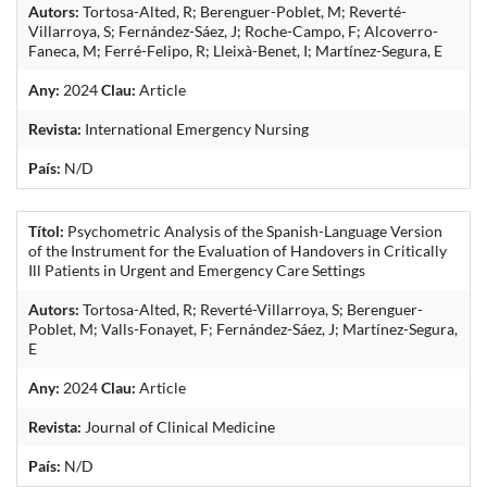
Autors:
Tortosa-Alted, R; Berenguer-Poblet, M; Reverté-
Villarroya, S; Fernández-Sáez, J; Roche-Campo, F; Alcoverro-
Faneca, M; Ferré-Felipo, R; Lleixà-Benet, I; Martínez-Segura, E
Any:
2024
Clau:
Article
Revista:
International Emergency Nursing
País:
N/D
Títol:
Psychometric Analysis of the Spanish-Language Version
of the Instrument for the Evaluation of Handovers in Critically
Ill Patients in Urgent and Emergency Care Settings
Autors:
Tortosa-Alted, R; Reverté-Villarroya, S; Berenguer-
Poblet, M; Valls-Fonayet, F; Fernández-Sáez, J; Martínez-Segura,
E
Any:
2024
Clau:
Article
Revista:
Journal of Clinical Medicine
País:
N/D