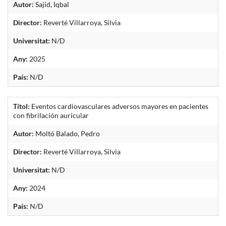
Autor:
Sajid, Iqbal
Director:
Reverté Villarroya, Silvia
Universitat:
N/D
Any:
2025
País:
N/D
Títol:
Eventos cardiovasculares adversos mayores en pacientes
con fibrilación auricular
Autor:
Moltó Balado, Pedro
Director:
Reverté Villarroya, Silvia
Universitat:
N/D
Any:
2024
País:
N/D