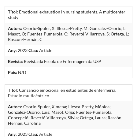
Títol:
Emotional exhaustion in nursing students. A multicenter
study
Autors:
Osorio-Spuler, X; Illesca-Pretty, M; Gonzalez-Osorio, L;
Masot, O; Fuentes-Pumarola, C; Reverté-Villarroya, S; Ortega, L;
Rascón-Hernán, C
Any:
2023
Clau:
Article
Revista:
Revista da Escola de Enfermagem da USP
País:
N/D
Títol:
Cansancio emocional en estudiantes de enfermería.
Estudio multicéntrico
Autors:
Osorio-Spuler, Ximena; Illesca-Pretty, Mónica;
Gonzalez-Osorio, Luis; Masot, Olga; Fuentes-Pumarola,
Concepció; Reverté-Villarroya, Silvia; Ortega, Laura; Rascón-
Hernán, Carolina
Any:
2023
Clau:
Article