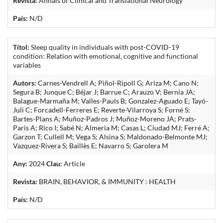
Revista:
Annals of Clinical and Translational Neurology
País:
N/D
Títol:
Sleep quality in individuals with post-COVID-19
condition: Relation with emotional, cognitive and functional
variables
Autors:
Carnes-Vendrell A; Piñol-Ripoll G; Ariza M; Cano N;
Segura B; Junque C; Béjar J; Barrue C; Arauzo V; Bernia JA;
Balague-Marmaña M; Valles-Pauls B; Gonzalez-Aguado E; Tayó-
Juli C; Forcadell-Ferreres E; Reverte-Vilarroya S; Forné S;
Bartes-Plans A; Muñoz-Padros J; Muñoz-Moreno JA; Prats-
Paris A; Rico I; Sabé N; Almeria M; Casas L; Ciudad MJ; Ferré A;
Garzon T; Cullell M; Vega S; Alsina S; Maldonado-Belmonte MJ;
Vazquez-Rivera S; Baillès E; Navarro S; Garolera M
Any:
2024
Clau:
Article
Revista:
BRAIN, BEHAVIOR, & IMMUNITY : HEALTH
País:
N/D