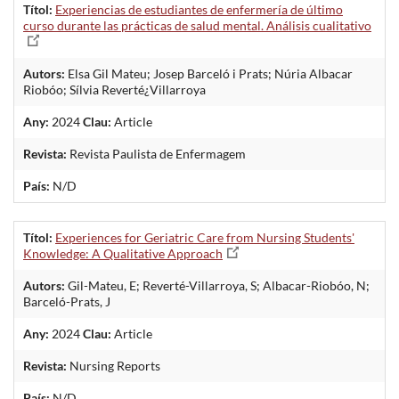
Títol:
Experiencias de estudiantes de enfermería de último
curso durante las prácticas de salud mental. Análisis cualitativo
Autors:
Elsa Gil Mateu; Josep Barceló i Prats; Núria Albacar
Riobóo; Sílvia Reverté¿Villarroya
Any:
2024
Clau:
Article
Revista:
Revista Paulista de Enfermagem
País:
N/D
Títol:
Experiences for Geriatric Care from Nursing Students'
Knowledge: A Qualitative Approach
Autors:
Gil-Mateu, E; Reverté-Villarroya, S; Albacar-Riobóo, N;
Barceló-Prats, J
Any:
2024
Clau:
Article
Revista:
Nursing Reports
País:
N/D