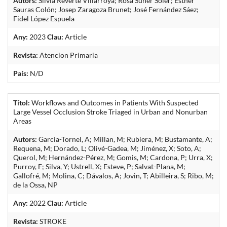
Autors:
Silvia Reverté Villarroya; Rosa Suñer Soler; Esther
Sauras Colón; Josep Zaragoza Brunet; José Fernández Sáez;
Fidel López Espuela
Any:
2023
Clau:
Article
Revista:
Atencion Primaria
País:
N/D
Títol:
Workflows and Outcomes in Patients With Suspected
Large Vessel Occlusion Stroke Triaged in Urban and Nonurban
Areas
Autors:
Garcia-Tornel, A; Millan, M; Rubiera, M; Bustamante, A;
Requena, M; Dorado, L; Olivé-Gadea, M; Jiménez, X; Soto, A;
Querol, M; Hernández-Pérez, M; Gomis, M; Cardona, P; Urra, X;
Purroy, F; Silva, Y; Ustrell, X; Esteve, P; Salvat-Plana, M;
Gallofré, M; Molina, C; Dávalos, A; Jovin, T; Abilleira, S; Ribo, M;
de la Ossa, NP
Any:
2022
Clau:
Article
Revista:
STROKE