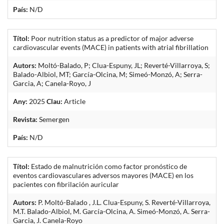
País:
N/D
Títol:
Poor nutrition status as a predictor of major adverse
cardiovascular events (MACE) in patients with atrial fibrillation
Autors:
Moltó-Balado, P; Clua-Espuny, JL; Reverté-Villarroya, S;
Balado-Albiol, MT; García-Olcina, M; Simeó-Monzó, A; Serra-
Garcia, A; Canela-Royo, J
Any:
2025
Clau:
Article
Revista:
Semergen
País:
N/D
Títol:
Estado de malnutrición como factor pronóstico de
eventos cardiovasculares adversos mayores (MACE) en los
pacientes con fibrilación auricular
Autors:
P. Moltó-Balado , J.L. Clua-Espuny, S. Reverté-Villarroya,
M.T. Balado-Albiol, M. García-Olcina, A. Simeó-Monzó, A. Serra-
Garcia, J. Canela-Royo