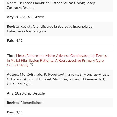
Noemí Bernadó Llambrich; Esther Sauras Colón; Josep
Zaragoza Brunet
Any:
2023
Clau:
Article
Revista:
Revista Cientifica de la Sociedad Espanola de
Enfermeria Neurologica
País:
N/D
Títol:
Heart Failure and Major Adverse Cardiovascular Events
in Atrial Fibrillation Patients: A Retrospective Primary Care
Cohort Study
Autors:
Moltó-Balado, P; Reverté-Villarroya, S; Monclús-Arasa,
C; Balado-Albiol, MT; Baset-Martínez, S; Carot-Domenech, J;
Clua-Espuny, JL
Any:
2023
Clau:
Article
Revista:
Biomedicines
País:
N/D