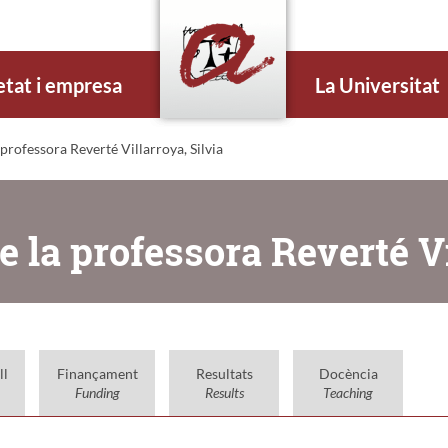
etat i empresa
La Universitat
professora Reverté Villarroya, Silvia
 la professora Reverté Vi
ll
Finançament
Resultats
Docència
Funding
Results
Teaching