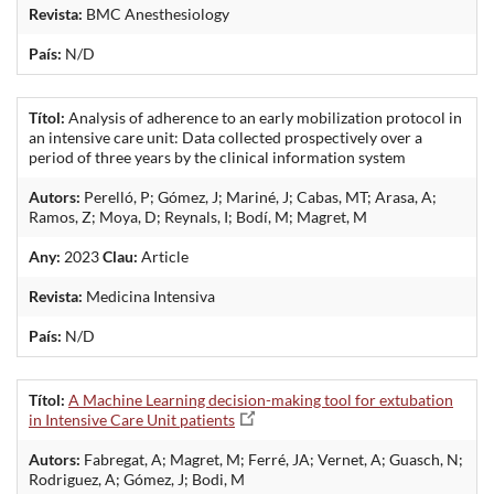
Revista:
BMC Anesthesiology
País:
N/D
Títol:
Analysis of adherence to an early mobilization protocol in
an intensive care unit: Data collected prospectively over a
period of three years by the clinical information system
Autors:
Perelló, P; Gómez, J; Mariné, J; Cabas, MT; Arasa, A;
Ramos, Z; Moya, D; Reynals, I; Bodí, M; Magret, M
Any:
2023
Clau:
Article
Revista:
Medicina Intensiva
País:
N/D
Títol:
A Machine Learning decision-making tool for extubation
in Intensive Care Unit patients
Autors:
Fabregat, A; Magret, M; Ferré, JA; Vernet, A; Guasch, N;
Rodriguez, A; Gómez, J; Bodi, M