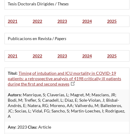
Tesis Doctorals Dirigides /
Theses
2021
2022
2023
2024
2025
Publicacions en Revista /
Papers
2021
2022
2023
2024
2025
Títol:
Timing of intubation and ICU mortality in COVID-19
patients: a retrospective analysis of 4198 critically ill patients
during the first and second waves
Autors:
Manrique, S; Claverias, L; Magret, M; Masclans, JR;
Bodi, M; Trefler, S; Canadell, L; Díaz, E; Sole-Violan, J; Bisbal-
Andrés, E; Natera, RG; Moreno, AA; Vallverdu, M; Ballesteros,
JC; Socias, L; Vidal, FG; Sancho, S; Martin-Loeches, I; Rodriguez,
A
Any:
2023
Clau:
Article