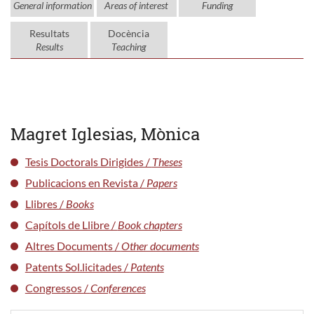
General information
Areas of interest
Funding
Resultats
Docència
Results
Teaching
Magret Iglesias, Mònica
Tesis Doctorals Dirigides /
Theses
Publicacions en Revista /
Papers
Llibres /
Books
Capítols de Llibre /
Book chapters
Altres Documents /
Other documents
Patents Sol.licitades /
Patents
Congressos /
Conferences