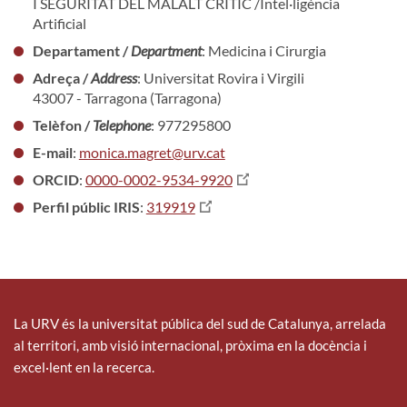
I SEGURITAT DEL MALALT CRITIC /Intel·ligència
Artificial
Departament /
Department
: Medicina i Cirurgia
Adreça /
Address
: Universitat Rovira i Virgili
43007 - Tarragona (Tarragona)
Telèfon /
Telephone
: 977295800
E-mail
:
monica.magret@urv.cat
ORCID
:
0000-0002-9534-9920
Perfil públic IRIS
:
319919
La URV és la universitat pública del sud de Catalunya, arrelada
al territori, amb visió internacional, pròxima en la docència i
excel·lent en la recerca.