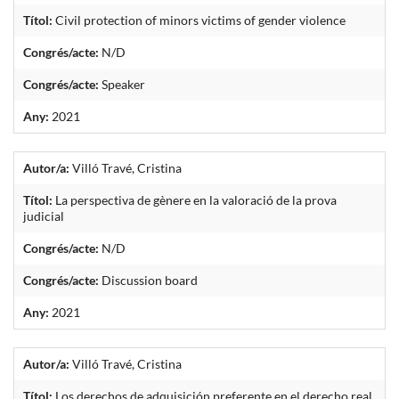
Títol:
Civil protection of minors victims of gender violence
Congrés/acte:
N/D
Congrés/acte:
Speaker
Any:
2021
Autor/a:
Villó Travé, Cristina
Títol:
La perspectiva de gènere en la valoració de la prova
judicial
Congrés/acte:
N/D
Congrés/acte:
Discussion board
Any:
2021
Autor/a:
Villó Travé, Cristina
Títol:
Los derechos de adquisición preferente en el derecho real