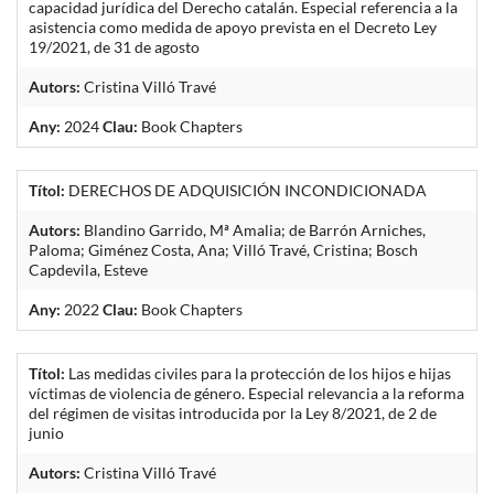
capacidad jurídica del Derecho catalán. Especial referencia a la
asistencia como medida de apoyo prevista en el Decreto Ley
19/2021, de 31 de agosto
Autors:
Cristina Villó Travé
Any:
2024
Clau:
Book Chapters
Títol:
DERECHOS DE ADQUISICIÓN INCONDICIONADA
Autors:
Blandino Garrido, Mª Amalia; de Barrón Arniches,
Paloma; Giménez Costa, Ana; Villó Travé, Cristina; Bosch
Capdevila, Esteve
Any:
2022
Clau:
Book Chapters
Títol:
Las medidas civiles para la protección de los hijos e hijas
víctimas de violencia de género. Especial relevancia a la reforma
del régimen de visitas introducida por la Ley 8/2021, de 2 de
junio
Autors:
Cristina Villó Travé