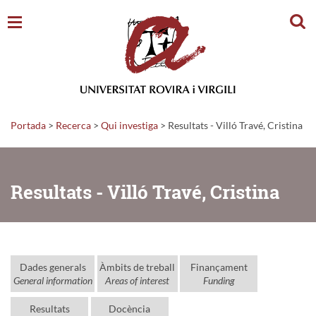
Cerc
Portada
>
Recerca
>
Qui investiga
>
Resultats - Villó Travé, Cristina
Resultats - Villó Travé, Cristina
Dades generals
Àmbits de treball
Finançament
General information
Areas of interest
Funding
Resultats
Docència