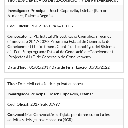
Títol:
LOS DERECHOS DE ADQUISICIÓN Y DE PREFERENCIA
Investigador Principal:
Bosch Capdevila, Esteban|Barron
Arniches, Paloma Begoña
Codi Oficial:
PGC2018-094243-B-C21
Convocatòria:
Pla Estatal d'Investigació Científica i Tècnica i
d'Innovació 2017-2020. Programa Estatal de Generació de
Coneixement i Enfortiment Científic i Tecnològic del Sistema
d'I+D+i, Subprograma Estatal de Generació de Coneixement.
'Projectes d'I+D de Generació de Coneixement»
Data d'Inici:
01/01/2019
Data de Finalització:
30/06/2022
Títol:
Dret civil català i dret privat europeu
Investigador Principal:
Bosch Capdevila, Esteban
Codi Oficial:
2017 SGR 00997
Convocatòria:
Convocatòria d'ajuts per donar suport a les
activitats dels grups de recerca (SGR).