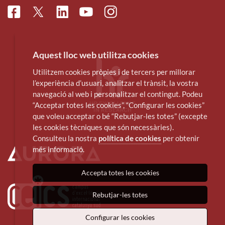
Facebook
Linkedin
Instagram
Twitter
Youtube
Aquest lloc web utilitza cookies
Utilitzem cookies pròpies i de tercers per millorar
l’experiència d’usuari, analitzar el trànsit, la vostra
navegació al web i personalitzar el contingut. Podeu
“Acceptar totes les cookies”, “Configurar les cookies”
que voleu acceptar o bé “Rebutjar-les totes” (excepte
les cookies tècniques que són necessàries).
Consulteu la nostra
política de cookies
per obtenir
més informació.
Accepta totes les cookies
Rebutjar-les totes
Configurar les cookies