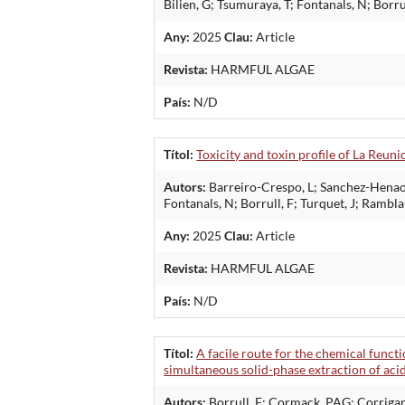
Bilien, G; Tsumuraya, T; Fontanals, N; Borru
Any:
2025
Clau:
Article
Revista:
HARMFUL ALGAE
País:
N/D
Títol:
Toxicity and toxin profile of La Reu
Autors:
Barreiro-Crespo, L; Sanchez-Henao, 
Fontanals, N; Borrull, F; Turquet, J; Rambl
Any:
2025
Clau:
Article
Revista:
HARMFUL ALGAE
País:
N/D
Títol:
A facile route for the chemical func
simultaneous solid-phase extraction of aci
Autors:
Borrull, F; Cormack, PAG; Corrigan,