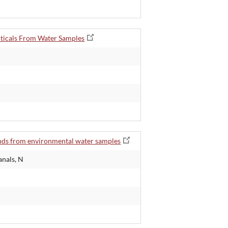
uticals From Water Samples
unds from environmental water samples
anals, N