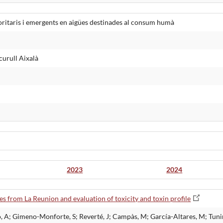
ritaris i emergents en aigües destinades al consum humà
curull Aixalà
2023
2024
es from La Reunion and evaluation of toxicity and toxin profile
A; Gimeno-Monforte, S; Reverté, J; Campàs, M; García-Altares, M; Tunin-