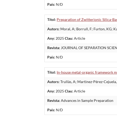
País:
N/D
Títol:
Preparation of Zwitterionic Silica-B
Autors:
Moral, A; Borrull, F; Furton, KG; K
Any:
2025
Clau:
Article
Revista:
JOURNAL OF SEPARATION SCIE
País:
N/D
Títol:
In-house metal-organic framework ma
Autors:
Trullàs, A; Martinez-Pérez-Cejuela,
Any:
2025
Clau:
Article
Revista:
Advances in Sample Preparation
País:
N/D