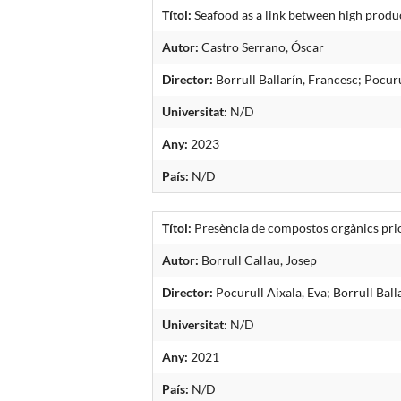
Títol:
Seafood as a link between high prod
Autor:
Castro Serrano, Óscar
Director:
Borrull Ballarín, Francesc; Pocuru
Universitat:
N/D
Any:
2023
País:
N/D
Títol:
Presència de compostos orgànics prio
Autor:
Borrull Callau, Josep
Director:
Pocurull Aixala, Eva; Borrull Ball
Universitat:
N/D
Any:
2021
País:
N/D