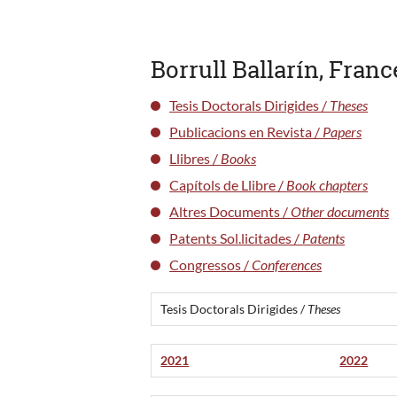
Borrull Ballarín, Fran
Tesis Doctorals Dirigides /
Theses
Publicacions en Revista /
Papers
Llibres /
Books
Capítols de Llibre /
Book chapters
Altres Documents /
Other documents
Patents Sol.licitades /
Patents
Congressos /
Conferences
Tesis Doctorals Dirigides /
Theses
2021
2022