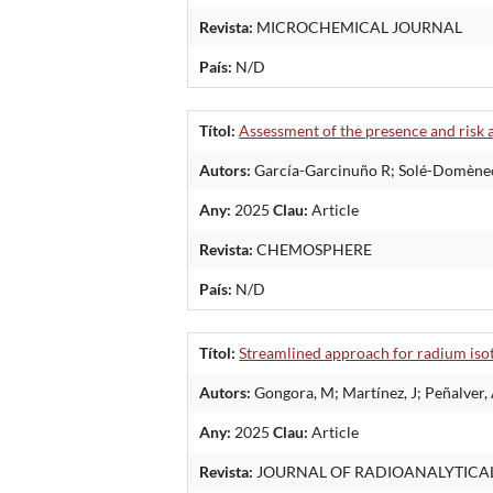
Revista:
MICROCHEMICAL JOURNAL
País:
N/D
Títol:
Assessment of the presence and risk 
Autors:
García-Garcinuño R; Solé-Domènech
Any:
2025
Clau:
Article
Revista:
CHEMOSPHERE
País:
N/D
Títol:
Streamlined approach for radium isot
Autors:
Gongora, M; Martínez, J; Peñalver, A
Any:
2025
Clau:
Article
Revista:
JOURNAL OF RADIOANALYTICA