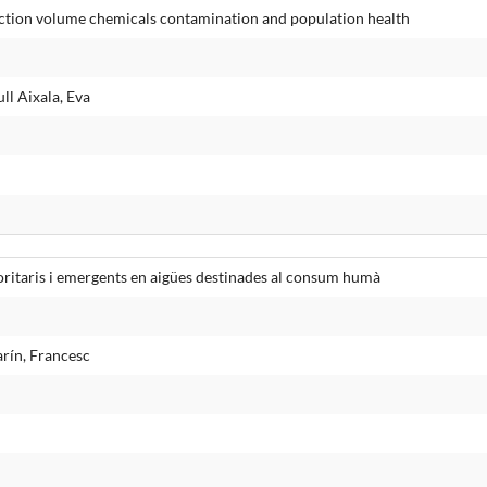
uction volume chemicals contamination and population health
ll Aixala, Eva
ritaris i emergents en aigües destinades al consum humà
arín, Francesc