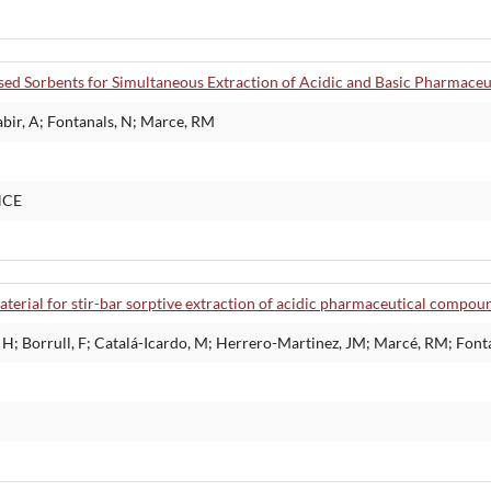
ased Sorbents for Simultaneous Extraction of Acidic and Basic Pharmace
abir, A; Fontanals, N; Marce, RM
NCE
terial for stir-bar sorptive extraction of acidic pharmaceutical compo
 H; Borrull, F; Catalá-Icardo, M; Herrero-Martinez, JM; Marcé, RM; Font