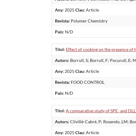
Any:
2025
Clau:
Article
Revista:
Polymer Chemistry
País:
N/D
Títol:
Effect of cooking on the presence of 
Autors:
Borrull, S; Borrull, F; Pocurull, E;
Any:
2025
Clau:
Article
Revista:
FOOD CONTROL
País:
N/D
Títol:
A comparative study of SPE- and DLL
Autors:
Clivillé-Cabré, P; Rosendo, LM; Borr
Any:
2025
Clau:
Article