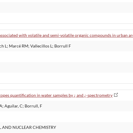
associated with volatile and semi-volatile organic compounds in urban ar
 L; Marcé RM; Vallecillos L; Borrull F
opes quantification in water samples by ¿ and ¿-spectrometry
; Aguilar, C; Borrull, F
L AND NUCLEAR CHEMISTRY