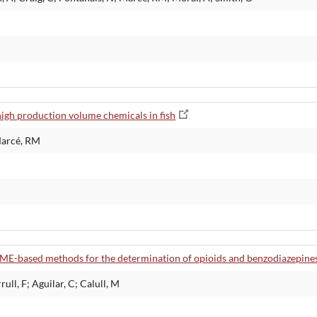
high production volume chemicals in fish
 Marcé, RM
ME-based methods for the determination of opioids and benzodiazepine
ull, F; Aguilar, C; Calull, M