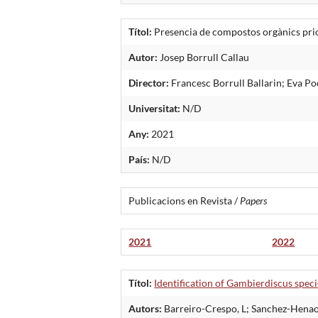
Títol:
Presencia de compostos orgànics prio
Autor:
Josep Borrull Callau
Director:
Francesc Borrull Ballarin; Eva Po
Universitat:
N/D
Any:
2021
País:
N/D
Publicacions en Revista /
Papers
2021
2022
Títol:
Identification of Gambierdiscus speci
Autors:
Barreiro-Crespo, L; Sanchez-Henao, 