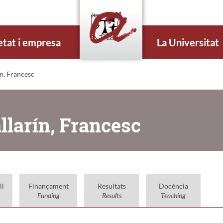
etat i empresa
La Universitat
ín, Francesc
allarín, Francesc
ll
Finançament
Resultats
Docència
Funding
Results
Teaching