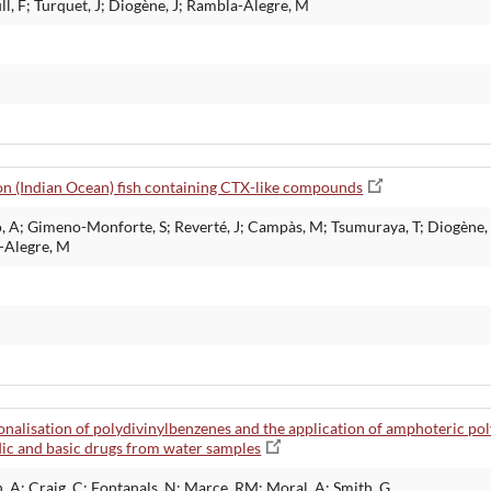
ll, F; Turquet, J; Diogène, J; Rambla-Alegre, M
nion (Indian Ocean) fish containing CTX-like compounds
A; Gimeno-Monforte, S; Reverté, J; Campàs, M; Tsumuraya, T; Diogène, J; 
a-Alegre, M
tionalisation of polydivinylbenzenes and the application of amphoteric p
dic and basic drugs from water samples
 A; Craig, C; Fontanals, N; Marce, RM; Moral, A; Smith, G