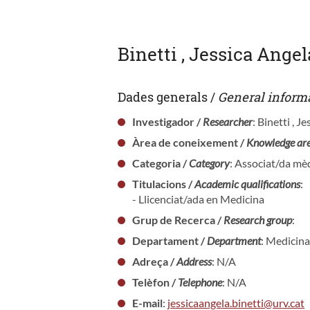
Binetti , Jessica Angel
Dades generals /
General inform
Investigador /
Researcher
: Binetti , J
Àrea de coneixement /
Knowledge ar
Categoria /
Category
: Associat/da mèd
Titulacions /
Academic qualifications
:
- Llicenciat/ada en Medicina
Grup de Recerca /
Research group
:
Departament /
Department
: Medicina
Adreça /
Address
: N/A
Telèfon /
Telephone
: N/A
E-mail
:
jessicaangela.binetti@urv.cat