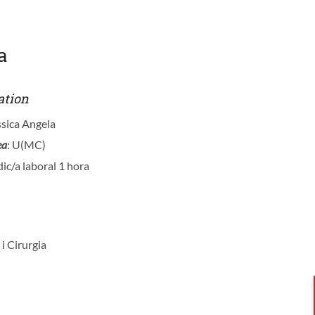
a
ation
essica Angela
ea
: U(MC)
ic/a laboral 1 hora
 i Cirurgia