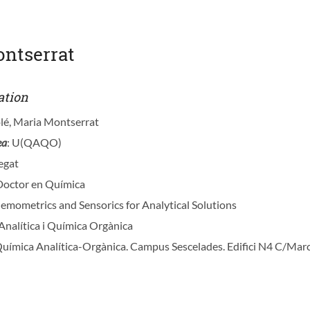
ontserrat
ation
olé, Maria Montserrat
ea
: U(QAQO)
egat
 Doctor en Química
hemometrics and Sensorics for Analytical Solutions
Analítica i Química Orgànica
uímica Analítica-Orgànica. Campus Sescelades. Edifici N4 C/Marc