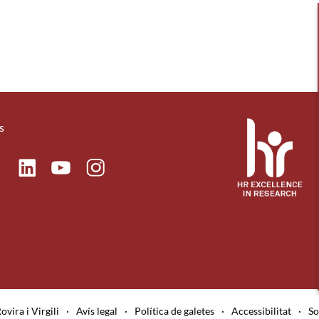
s
ok
Linkedin
Instagram
itter
Youtube
ovira i Virgili
·
Avís legal
·
Política de galetes
·
Accessibilitat
·
So