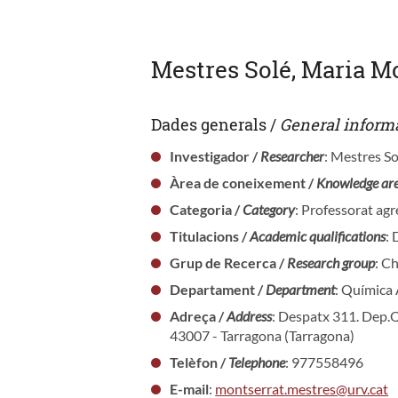
Mestres Solé, Maria M
Dades generals /
General inform
Investigador /
Researcher
: Mestres S
Àrea de coneixement /
Knowledge ar
Categoria /
Category
: Professorat agr
Titulacions /
Academic qualifications
:
Grup de Recerca /
Research group
: C
Departament /
Department
: Química 
Adreça /
Address
: Despatx 311. Dep.Q
43007 - Tarragona (Tarragona)
Telèfon /
Telephone
: 977558496
E-mail
:
montserrat.mestres@urv.cat