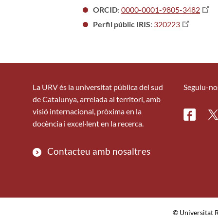
ORCID
:
0000-0001-9805-3482
Perfil públic IRIS
:
320223
La URV és la universitat pública del sud
Seguiu-no
de Catalunya, arrelada al territori, amb
visió internacional, pròxima en la
Facebo
Tw
docència i excel·lent en la recerca.
Contacteu amb nosaltres
© Universitat R