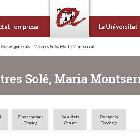
etat i empresa
La Universitat
 Dades generals - Mestres Solé, Maria Montserrat
tres Solé, Maria Montser
ll
Finançament
Resultats
Docència
Funding
Results
Teaching