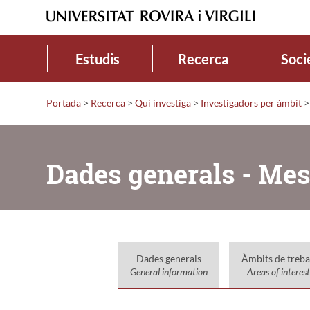
Estudis
Recerca
Soci
Portada
>
Recerca
>
Qui investiga
>
Investigadors per àmbit
>
Dades generals - Mes
Dades generals
Àmbits de treba
General information
Areas of interest