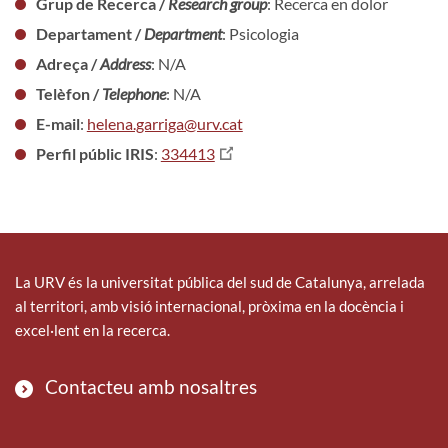
Grup de Recerca /
Research group
: Recerca en dolor
Departament /
Department
: Psicologia
Adreça /
Address
: N/A
Telèfon /
Telephone
: N/A
E-mail
:
helena.garriga@urv.cat
Perfil públic IRIS
:
334413
La URV és la universitat pública del sud de Catalunya, arrelada
al territori, amb visió internacional, pròxima en la docència i
excel·lent en la recerca.
Contacteu amb nosaltres