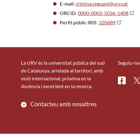
E-mail
:
cristina.reguant@urv.cat
ORCID
:
0000-0002-5036-1408
Perfil públic IRIS
:
320689
La URV és la universitat pública del sud
Seguiu-no
de Catalunya, arrelada al territori, amb
visió internacional, pròxima en la
Facebo
Tw
docència i excel·lent en la recerca.
Contacteu amb nosaltres