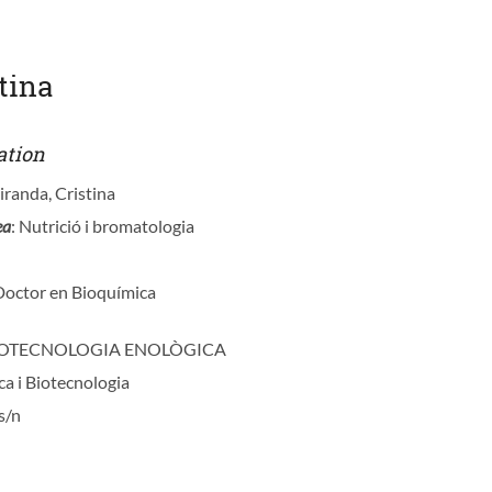
tina
ation
iranda, Cristina
ea
: Nutrició i bromatologia
 Doctor en Bioquímica
BIOTECNOLOGIA ENOLÒGICA
ca i Biotecnologia
s/n