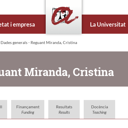
etat i empresa
La Universitat
 Dades generals - Reguant Miranda, Cristina
uant Miranda, Cristina
ll
Finançament
Resultats
Docència
Funding
Results
Teaching