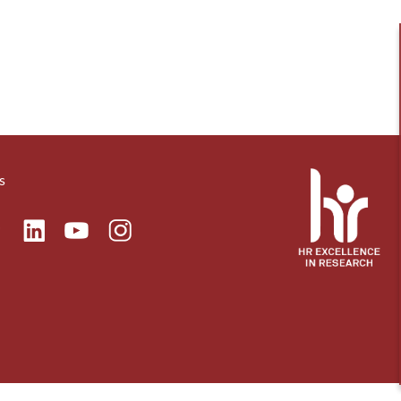
s
ok
Linkedin
Instagram
itter
Youtube