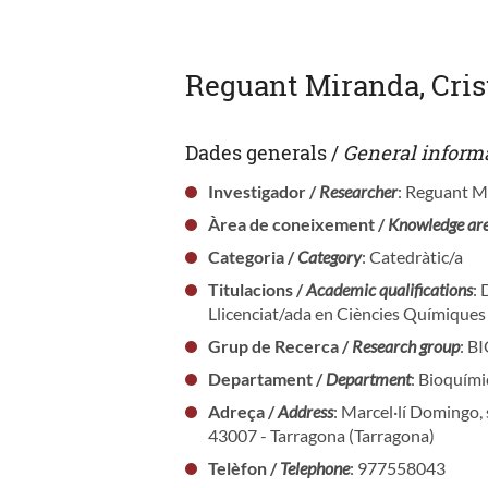
Reguant Miranda, Cris
Dades generals /
General inform
Investigador /
Researcher
: Reguant M
Àrea de coneixement /
Knowledge ar
Categoria /
Category
: Catedràtic/a
Titulacions /
Academic qualifications
:
Llicenciat/ada en Ciències Químiques
Grup de Recerca /
Research group
: 
Departament /
Department
: Bioquími
Adreça /
Address
: Marcel·lí Domingo, 
43007 - Tarragona (Tarragona)
Telèfon /
Telephone
: 977558043