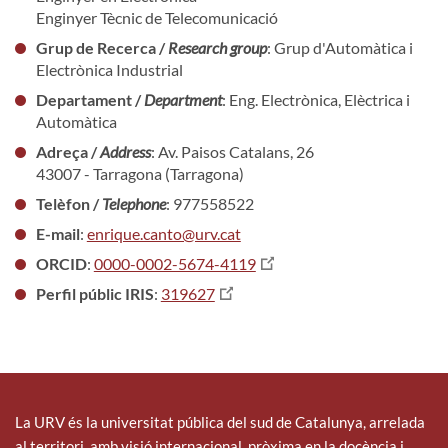
Enginyer Tècnic de Telecomunicació
Grup de Recerca /
Research group
: Grup d'Automàtica i
Electrònica Industrial
Departament /
Department
: Eng. Electrònica, Elèctrica i
Automàtica
Adreça /
Address
: Av. Paisos Catalans, 26
43007 - Tarragona (Tarragona)
Telèfon /
Telephone
: 977558522
E-mail
:
enrique.canto@urv.cat
ORCID
:
0000-0002-5674-4119
Perfil públic IRIS
:
319627
La URV és la universitat pública del sud de Catalunya, arrelada
al territori, amb visió internacional, pròxima en la docència i