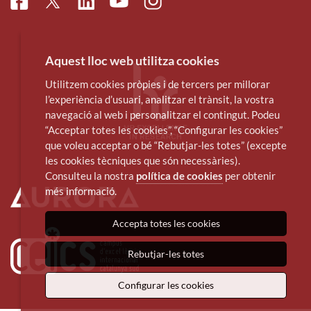
Facebook
Linkedin
Instagram
Twitter
Youtube
Aquest lloc web utilitza cookies
Utilitzem cookies pròpies i de tercers per millorar
l’experiència d’usuari, analitzar el trànsit, la vostra
navegació al web i personalitzar el contingut. Podeu
“Acceptar totes les cookies”, “Configurar les cookies”
que voleu acceptar o bé “Rebutjar-les totes” (excepte
les cookies tècniques que són necessàries).
Consulteu la nostra
política de cookies
per obtenir
més informació.
Accepta totes les cookies
Rebutjar-les totes
Configurar les cookies