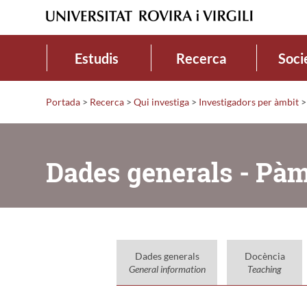
Estudis
Recerca
Soci
Portada
>
Recerca
>
Qui investiga
>
Investigadors per àmbit
>
Dades generals - Pà
Dades generals
Docència
General information
Teaching