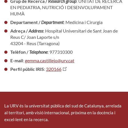
Grup de Recerca /
Research group
: UNITAT DE RECERCA
EN PEDIATRIA, NUTRICIÓ I DESENVOLUPAMENT
HUMÀ
Departament /
Department
: Medicina i Cirurgia
Adreça /
Address
: Hospital Universitari de Sant Joan de
Reus C/ Joan Laporte s/n
43204 - Reus (Tarragona)
Telèfon /
Telephone
: 977310300
E-mail
:
gemma.castillejo@urv.cat
Perfil públic IRIS
:
320166
La URV és la universitat pública del sud de Catalunya, arrelada
al territori, amb visió internacional, pròxima en la docència i
excel·lent en la recerca.