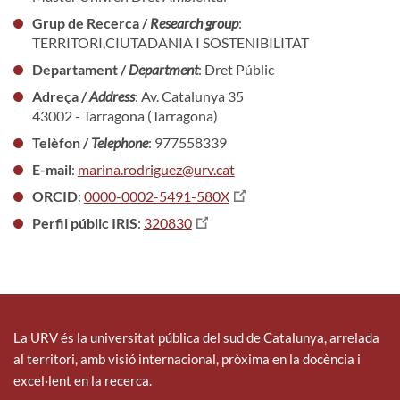
Grup de Recerca /
Research group
:
TERRITORI,CIUTADANIA I SOSTENIBILITAT
Departament /
Department
: Dret Públic
Adreça /
Address
: Av. Catalunya 35
43002 - Tarragona (Tarragona)
Telèfon /
Telephone
: 977558339
E-mail
:
marina.rodriguez@urv.cat
ORCID
:
0000-0002-5491-580X
Perfil públic IRIS
:
320830
La URV és la universitat pública del sud de Catalunya, arrelada
al territori, amb visió internacional, pròxima en la docència i
excel·lent en la recerca.