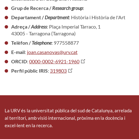
Grup de Recerca /
Research group
:
Departament /
Department
: Història i Història de l'Art
Adreça /
Address
: Plaça Imperial Tàrraco, 1
43005 - Tarragona (Tarragona)
Telèfon /
Telephone
: 977558877
E-mail
:
joan.casanovas@urv.cat
ORCID
:
0000-0002-6921-1960
Perfil públic IRIS
:
319803
La URV és la universitat pública del sud de Catalunya, arrelada
al territori, amb visió internacional, pròxima en la docència i
excel·lent en la recerca.