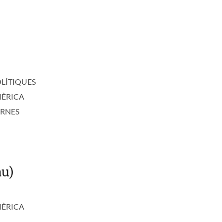
)
OLÍTIQUES
MÈRICA
ERNES
u)
MÈRICA