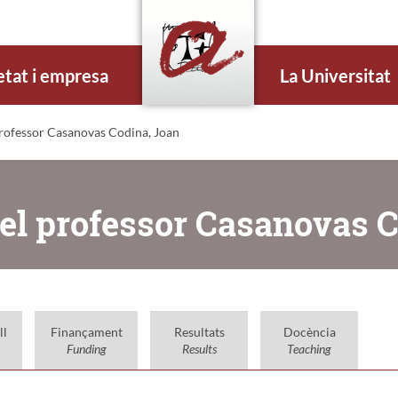
etat i empresa
La Universitat
rofessor Casanovas Codina, Joan
el professor Casanovas C
ll
Finançament
Resultats
Docència
Funding
Results
Teaching