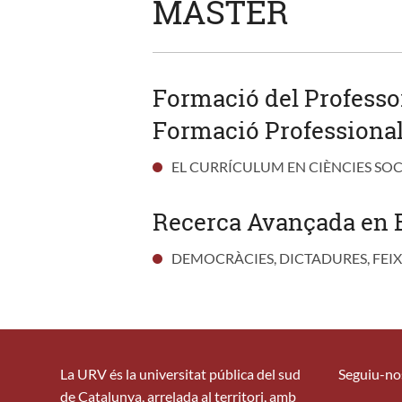
MÀSTER
Formació del Professor
Formació Professional
EL CURRÍCULUM EN CIÈNCIES SOCI
Recerca Avançada en E
DEMOCRÀCIES, DICTADURES, FEIX
La URV és la universitat pública del sud
Seguiu-no
de Catalunya, arrelada al territori, amb