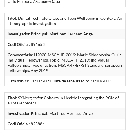
Unió Europea /
European Union
Títol:
Digital Technology Use and Teen Wellbeing in Context: An
Ethnographic Investigation
Investigador Principal:
Martinez Hernaez, Angel
Codi Oficial:
891653
Convocatòria:
H2020-MSCA-IF-2019: Marie Sklodowska-Curie
Individual Fellowships. Topic: MSCA-IF-2019: Individual
Fellowships. Type of action: MSCA-IF-EF-ST Standard European
Fellowships. Any 2019
Data d'Inici:
01/11/2021
Data de Finalització:
31/10/2023
Títol:
SYNergies for Cohorts in Health: integrating the ROle of
all Stakeholders
Investigador Principal:
Martinez Hernaez, Angel
Codi Oficial:
825884