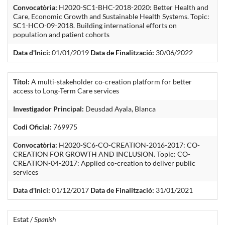
Convocatòria:
H2020-SC1-BHC-2018-2020: Better Health and
Care, Economic Growth and Sustainable Health Systems. Topic:
SC1-HCO-09-2018. Building international efforts on
population and patient cohorts
Data d'Inici:
01/01/2019
Data de Finalització:
30/06/2022
Títol:
A multi-stakeholder co-creation platform for better
access to Long-Term Care services
Investigador Principal:
Deusdad Ayala, Blanca
Codi Oficial:
769975
Convocatòria:
H2020-SC6-CO-CREATION-2016-2017: CO-
CREATION FOR GROWTH AND INCLUSION. Topic: CO-
CREATION-04-2017: Applied co-creation to deliver public
services
Data d'Inici:
01/12/2017
Data de Finalització:
31/01/2021
Estat /
Spanish