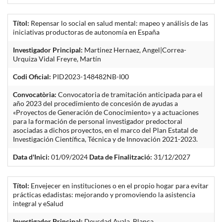
Títol:
Repensar lo social en salud mental: mapeo y análisis de las
iniciativas productoras de autonomía en España
Investigador Principal:
Martinez Hernaez, Angel|Correa-
Urquiza Vidal Freyre, Martín
Codi Oficial:
PID2023-148482NB-I00
Convocatòria:
Convocatoria de tramitación anticipada para el
año 2023 del procedimiento de concesión de ayudas a
«Proyectos de Generación de Conocimiento» y a actuaciones
para la formación de personal investigador predoctoral
asociadas a dichos proyectos, en el marco del Plan Estatal de
Investigación Científica, Técnica y de Innovación 2021-2023.
Data d'Inici:
01/09/2024
Data de Finalització:
31/12/2027
Títol:
Envejecer en instituciones o en el propio hogar para evitar
prácticas edadistas: mejorando y promoviendo la asistencia
integral y eSalud
Investigador Principal:
Deusdad Ayala, Blanca