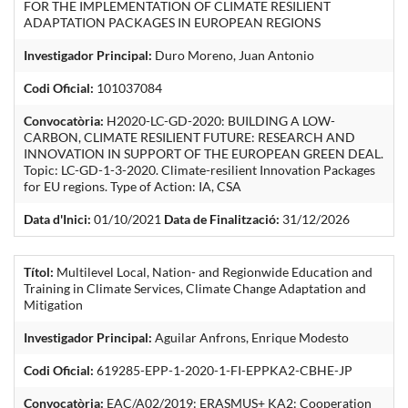
FOR THE IMPLEMENTATION OF CLIMATE RESILIENT
ADAPTATION PACKAGES IN EUROPEAN REGIONS
Investigador Principal:
Duro Moreno, Juan Antonio
Codi Oficial:
101037084
Convocatòria:
H2020-LC-GD-2020: BUILDING A LOW-
CARBON, CLIMATE RESILIENT FUTURE: RESEARCH AND
INNOVATION IN SUPPORT OF THE EUROPEAN GREEN DEAL.
Topic: LC-GD-1-3-2020. Climate-resilient Innovation Packages
for EU regions. Type of Action: IA, CSA
Data d'Inici:
01/10/2021
Data de Finalització:
31/12/2026
Títol:
Multilevel Local, Nation- and Regionwide Education and
Training in Climate Services, Climate Change Adaptation and
Mitigation
Investigador Principal:
Aguilar Anfrons, Enrique Modesto
Codi Oficial:
619285-EPP-1-2020-1-FI-EPPKA2-CBHE-JP
Convocatòria:
EAC/A02/2019: ERASMUS+ KA2: Cooperation