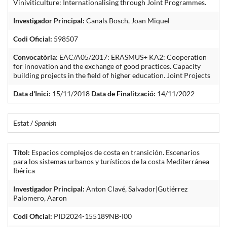
Viniviticulture: Internationalising through Joint Programmes.
Investigador Principal:
Canals Bosch, Joan Miquel
Codi Oficial:
598507
Convocatòria:
EAC/A05/2017: ERASMUS+ KA2: Cooperation
for innovation and the exchange of good practices. Capacity
building projects in the field of higher education. Joint Projects
Data d'Inici:
15/11/2018
Data de Finalització:
14/11/2022
Estat /
Spanish
Títol:
Espacios complejos de costa en transición. Escenarios
para los sistemas urbanos y turísticos de la costa Mediterránea
Ibérica
Investigador Principal:
Anton Clavé, Salvador|Gutiérrez
Palomero, Aaron
Codi Oficial:
PID2024-155189NB-I00