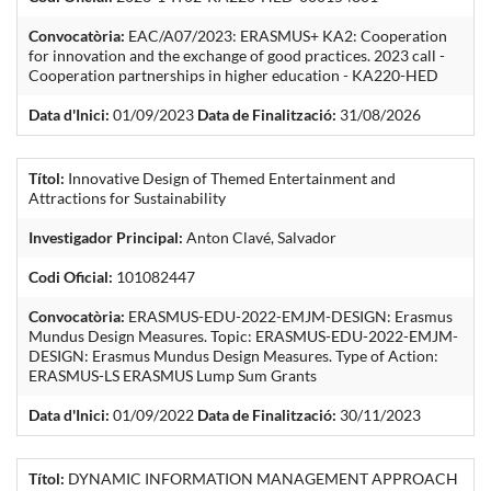
Convocatòria:
EAC/A07/2023: ERASMUS+ KA2: Cooperation
for innovation and the exchange of good practices. 2023 call -
Cooperation partnerships in higher education - KA220-HED
Data d'Inici:
01/09/2023
Data de Finalització:
31/08/2026
Títol:
Innovative Design of Themed Entertainment and
Attractions for Sustainability
Investigador Principal:
Anton Clavé, Salvador
Codi Oficial:
101082447
Convocatòria:
ERASMUS-EDU-2022-EMJM-DESIGN: Erasmus
Mundus Design Measures. Topic: ERASMUS-EDU-2022-EMJM-
DESIGN: Erasmus Mundus Design Measures. Type of Action:
ERASMUS-LS ERASMUS Lump Sum Grants
Data d'Inici:
01/09/2022
Data de Finalització:
30/11/2023
Títol:
DYNAMIC INFORMATION MANAGEMENT APPROACH