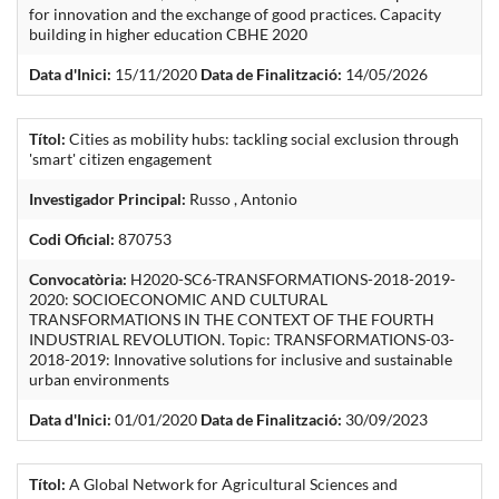
for innovation and the exchange of good practices. Capacity
building in higher education CBHE 2020
Data d'Inici:
15/11/2020
Data de Finalització:
14/05/2026
Títol:
Cities as mobility hubs: tackling social exclusion through
'smart' citizen engagement
Investigador Principal:
Russo , Antonio
Codi Oficial:
870753
Convocatòria:
H2020-SC6-TRANSFORMATIONS-2018-2019-
2020: SOCIOECONOMIC AND CULTURAL
TRANSFORMATIONS IN THE CONTEXT OF THE FOURTH
INDUSTRIAL REVOLUTION. Topic: TRANSFORMATIONS-03-
2018-2019: Innovative solutions for inclusive and sustainable
urban environments
Data d'Inici:
01/01/2020
Data de Finalització:
30/09/2023
Títol:
A Global Network for Agricultural Sciences and