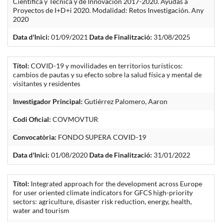
Científica y Técnica y de Innovación 2017-2020. Ayudas a
Proyectos de I+D+i 2020. Modalidad: Retos Investigación. Any
2020
Data d'Inici:
01/09/2021
Data de Finalització:
31/08/2025
Títol:
COVID-19 y movilidades en territorios turísticos:
cambios de pautas y su efecto sobre la salud física y mental de
visitantes y residentes
Investigador Principal:
Gutiérrez Palomero, Aaron
Codi Oficial:
COVMOVTUR
Convocatòria:
FONDO SUPERA COVID-19
Data d'Inici:
01/08/2020
Data de Finalització:
31/01/2022
Títol:
Integrated approach for the development across Europe
for user oriented climate indicators for GFCS high-priority
sectors: agriculture, disaster risk reduction, energy, health,
water and tourism