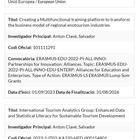
Unió Europea /
European Union
Títol:
Creating a Multifunctional training platform to transform
the business model of regional enotourism industries
Investigador Principal:
Anton Clavé, Salvador
Codi Oficial:
101111291
Convocatòria:
ERASMUS-EDU-2022-PI-ALL-INNO:
Partnerships for Innovation: Alliances. Topic: ERASMUS-EDU-
2022-PI-ALL-INNO-EDU-ENTERP: Alliances for Education and
Enterprises. Type of Action: ERASMUS-LS ERASMUS Lump Sum
Grants
Data d'Inici:
01/09/2023
Data de Finalització:
31/08/2026
Títol:
International Tourism Analytics Group: Enhanced Data
and Statistical Literacy for Sustainable Tourism Development
Investigador Principal:
Anton Clavé, Salvador
Codi Oficial:
2023-1-IT02-KA220-HED-000154801