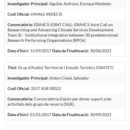
Investigador Principal:
Aguilar Anfrons, Enrique Modesto
Codi Oficial:
690462-INDECIS
Convocatòria:
ERA4CS JOINT CALL: ERA4CS Joint Call on
Researching and Advancing Climate Services Development.
Topic B: - Institutional integration between 30 predetermined
Research Performing Organisations (RPOs)
Data d'Inici:
15/09/2017
Data de Finalització:
30/06/2021
Títol:
Grup d'Anàlisi Territorial i Estudis Turístics (GRATET)
Investigador Principal:
Anton Clavé, Salvador
Codi Oficial:
2017 SGR 00022
Convocatòria:
Convocatòria d'ajuts per donar suport a les
activitats dels grups de recerca (SGR).
Data d'Inici:
01/01/2017
Data de Finalització:
30/09/2021