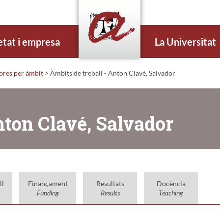
etat i empresa
La Universitat
dores per àmbit
> Àmbits de treball - Anton Clavé, Salvador
nton Clavé, Salvador
ll
Finançament
Resultats
Docència
Funding
Results
Teaching