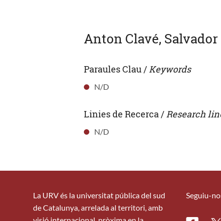
Anton Clavé, Salvador
Paraules Clau /
Keywords
N/D
Linies de Recerca /
Research lin
N/D
La URV és la universitat pública del sud
Seguiu-no
de Catalunya, arrelada al territori, amb
visió internacional, pròxima en la