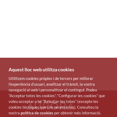
Aquest lloc web utilitza cookies
Utilitzem cookies pròpies i de tercers per millorar
l’experiència d’usuari, analitzar el trànsit, la vostra
navegació al web i personalitzar el contingut. Podeu
“Acceptar totes les cookies”, “Configurar les cookies” que
voleu acceptar o bé “Rebutjar-les totes” (excepte les
cookies tècniques que són necessàries). Consulteu la
nostra
política de cookies
per obtenir més informació.