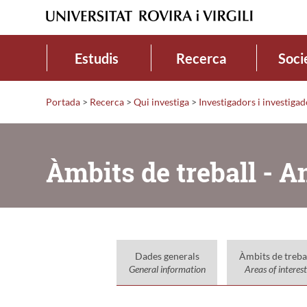
Estudis
Recerca
Soci
Portada
>
Recerca
>
Qui investiga
>
Investigadors i investiga
Àmbits de treball - A
Dades generals
Àmbits de treba
General information
Areas of interest