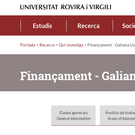
Estudis
Recerca
Soci
Portada
>
Recerca
>
Qui investiga
>
Finançament - Galiana Lla
Finançament - Galian
Dades generals
Àmbits de treba
General information
Areas of interest