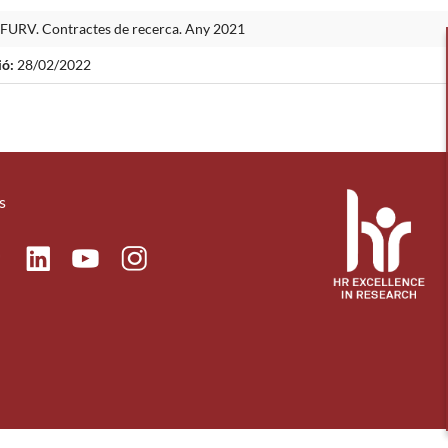
a FURV. Contractes de recerca. Any 2021
ió:
28/02/2022
s
ok
Linkedin
Instagram
itter
Youtube