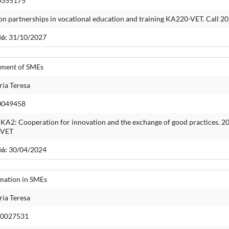
0355175
partnerships in vocational education and training KA220-VET. Call 2
ió:
31/10/2027
opment of SMEs
ia Teresa
0049458
 Cooperation for innovation and the exchange of good practices. 2021
0-VET
ió:
30/04/2024
rmation in SMEs
ia Teresa
00027531