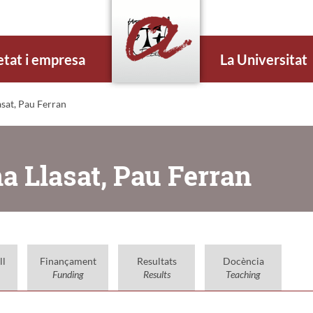
etat i empresa
La Universitat
sat, Pau Ferran
a Llasat, Pau Ferran
ll
Finançament
Resultats
Docència
Funding
Results
Teaching