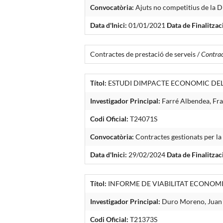
Convocatòria:
Ajuts no competitius de la D
Data d'Inici:
01/01/2021
Data de Finalitzac
Contractes de prestació de serveis /
Contract
Títol:
ESTUDI DIMPACTE ECONOMIC DE
Investigador Principal:
Farré Albendea, Fra
Codi Oficial:
T24071S
Convocatòria:
Contractes gestionats per l
Data d'Inici:
29/02/2024
Data de Finalitzac
Títol:
INFORME DE VIABILITAT ECONOMI
Investigador Principal:
Duro Moreno, Juan
Codi Oficial:
T21373S