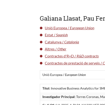
Galiana Llasat, Pau Fe
Unió Europea /
European Union
Estat /
Spanish
Catalunya /
Catalonia
Altres /
Other
Contractes d'R+D /
R&D contracts
Contractes de prestació de serveis /
C
Unió Europea /
European Union
Títol:
Innovative Business Analytics for SM
Investigador Principal:
Torres Coronas, Mar