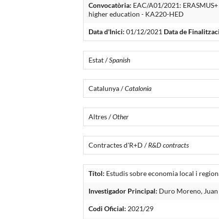
Convocatòria:
EAC/A01/2021: ERASMUS+ KA2:
higher education - KA220-HED
Data d'Inici:
01/12/2021
Data de Finalitzac
Estat /
Spanish
Catalunya /
Catalonia
Altres /
Other
Contractes d'R+D /
R&D contracts
Títol:
Estudis sobre economia local i regiona
Investigador Principal:
Duro Moreno, Juan
Codi Oficial:
2021/29