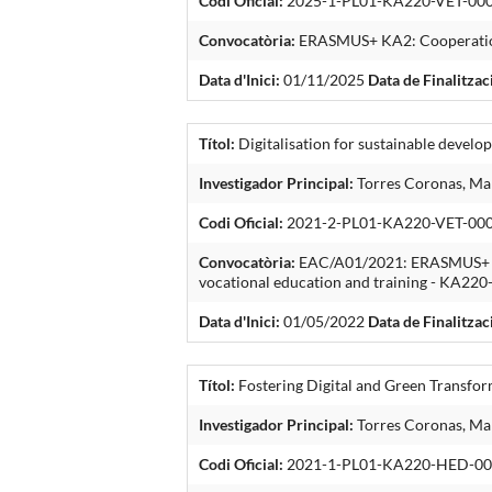
Codi Oficial:
2025-1-PL01-KA220-VET-00
Convocatòria:
ERASMUS+ KA2: Cooperation 
Data d'Inici:
01/11/2025
Data de Finalitzac
Títol:
Digitalisation for sustainable devel
Investigador Principal:
Torres Coronas, Mar
Codi Oficial:
2021-2-PL01-KA220-VET-00
Convocatòria:
EAC/A01/2021: ERASMUS+ KA2:
vocational education and training - KA22
Data d'Inici:
01/05/2022
Data de Finalitzac
Títol:
Fostering Digital and Green Transfo
Investigador Principal:
Torres Coronas, Mar
Codi Oficial:
2021-1-PL01-KA220-HED-0