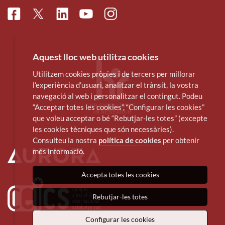
Facebook
Linkedin
Instagram
Twitter
Youtube
Aquest lloc web utilitza cookies
Utilitzem cookies pròpies i de tercers per millorar
l’experiència d’usuari, analitzar el trànsit, la vostra
navegació al web i personalitzar el contingut. Podeu
“Acceptar totes les cookies”, “Configurar les cookies”
que voleu acceptar o bé “Rebutjar-les totes” (excepte
les cookies tècniques que són necessàries).
Consulteu la nostra
política de cookies
per obtenir
més informació.
Accepta totes les cookies
Rebutjar-les totes
Configurar les cookies