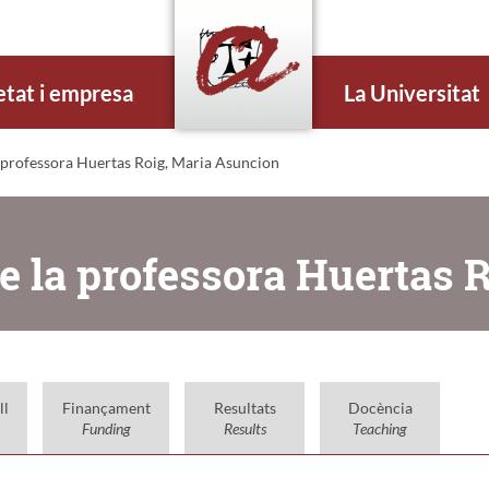
etat i empresa
La Universitat
 professora Huertas Roig, Maria Asuncion
e la professora Huertas 
ll
Finançament
Resultats
Docència
Funding
Results
Teaching