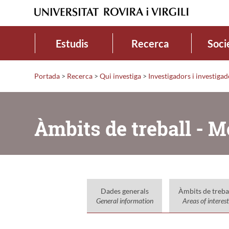
Estudis
Recerca
Soci
Portada
>
Recerca
>
Qui investiga
>
Investigadors i investiga
Àmbits de treball - 
Dades generals
Àmbits de treba
General information
Areas of interest