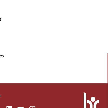
o
es
s