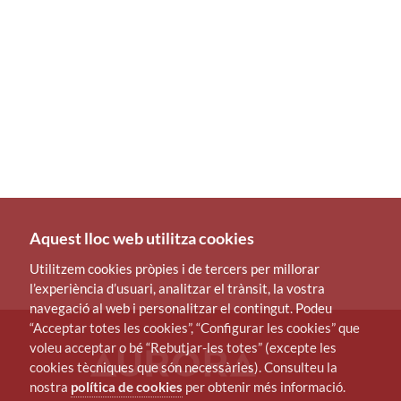
Aquest lloc web utilitza cookies
Utilitzem cookies pròpies i de tercers per millorar
l’experiència d’usuari, analitzar el trànsit, la vostra
navegació al web i personalitzar el contingut. Podeu
“Acceptar totes les cookies”, “Configurar les cookies” que
voleu acceptar o bé “Rebutjar-les totes” (excepte les
cookies tècniques que són necessàries). Consulteu la
nostra
política de cookies
per obtenir més informació.