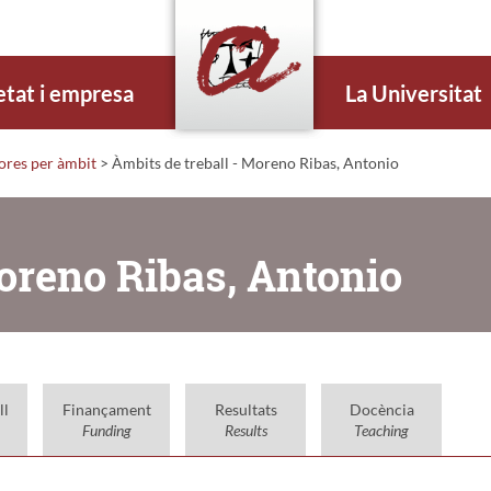
etat i empresa
La Universitat
dores per àmbit
> Àmbits de treball - Moreno Ribas, Antonio
Moreno Ribas, Antonio
ll
Finançament
Resultats
Docència
Funding
Results
Teaching