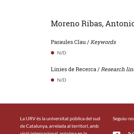
Moreno Ribas, Antoni
Paraules Clau /
Keywords
N/D
Linies de Recerca /
Research lin
N/D
La URV és la universitat pública del sud
Seguiu-no
de Catalunya, arrelada al territori, amb
visió internacional, pròxima en la