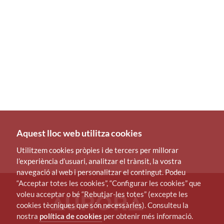
Aquest lloc web utilitza cookies
Utilitzem cookies pròpies i de tercers per millorar
l’experiència d’usuari, analitzar el trànsit, la vostra
navegació al web i personalitzar el contingut. Podeu
“Acceptar totes les cookies”, “Configurar les cookies” que
voleu acceptar o bé “Rebutjar-les totes” (excepte les
cookies tècniques que són necessàries). Consulteu la
nostra
política de cookies
per obtenir més informació.