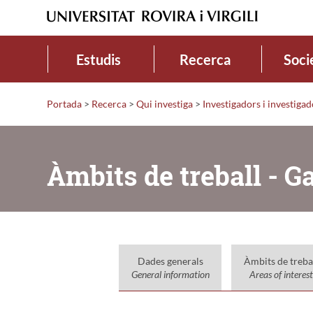
Estudis
Recerca
Soci
Portada
>
Recerca
>
Qui investiga
>
Investigadors i investiga
Àmbits de treball - G
Dades generals
Àmbits de treba
General information
Areas of interest