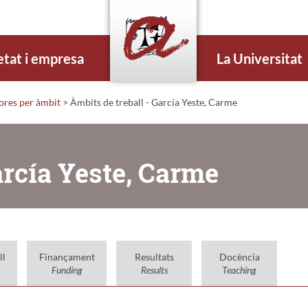
etat i empresa
La Universitat
dores per àmbit
> Àmbits de treball - García Yeste, Carme
arcía Yeste, Carme
ll
Finançament
Resultats
Docència
Funding
Results
Teaching