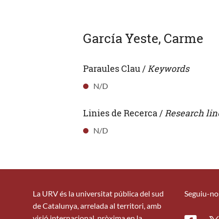
García Yeste, Carme
Paraules Clau /
Keywords
N/D
Linies de Recerca /
Research lin
N/D
La URV és la universitat pública del sud
Seguiu-no
de Catalunya, arrelada al territori, amb
visió internacional, pròxima en la