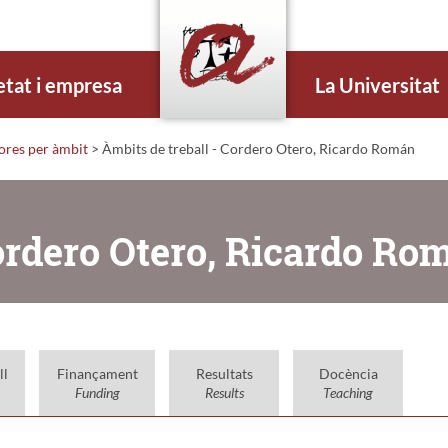
etat i empresa
La Universitat
dores per àmbit
> Àmbits de treball - Cordero Otero, Ricardo Román
Cordero Otero, Ricardo Ro
ll
Finançament
Resultats
Docència
Funding
Results
Teaching