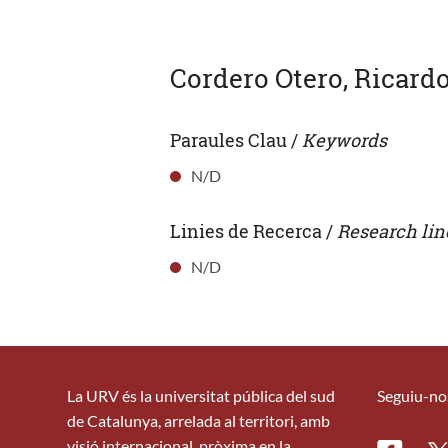
Cordero Otero, Ricar
Paraules Clau /
Keywords
N/D
Linies de Recerca /
Research lin
N/D
La URV és la universitat pública del sud
Seguiu-no
de Catalunya, arrelada al territori, amb
visió internacional, pròxima en la