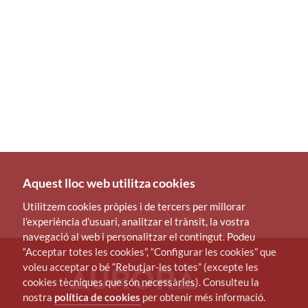
Aquest lloc web utilitza cookies
Utilitzem cookies pròpies i de tercers per millorar
l’experiència d’usuari, analitzar el trànsit, la vostra
navegació al web i personalitzar el contingut. Podeu
“Acceptar totes les cookies”, “Configurar les cookies” que
voleu acceptar o bé “Rebutjar-les totes” (excepte les
cookies tècniques que són necessàries). Consulteu la
nostra
política de cookies
per obtenir més informació.