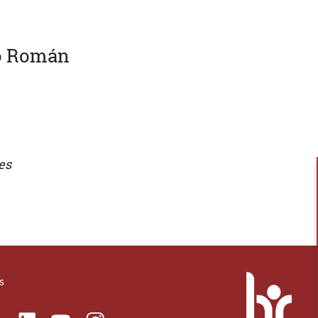
do Román
es
s