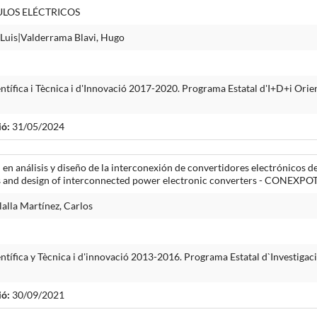
LOS ELÉCTRICOS
Luis|Valderrama Blavi, Hugo
entífica i Tècnica i d'Innovació 2017-2020. Programa Estatal d'I+D+i Orien
ió:
31/05/2024
en análisis y diseño de la interconexión de convertidores electrónicos d
sis and design of interconnected power electronic converters - CONEXPO
alla Martínez, Carlos
ientífica y Tècnica i d'innovació 2013-2016. Programa Estatal d`Investig
I
ió:
30/09/2021