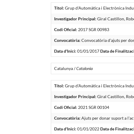
Títol:
Grup d'Automàtica i Electrònica Indus
Investigador Principal:
Giral Castillon, Ro
Codi Oficial:
2017 SGR 00983
Convocatòria:
Convocatòria d'ajuts per dona
Data d'Inici:
01/01/2017
Data de Finalitzac
Catalunya /
Catalonia
Títol:
Grup d'Automàtica i Electrònica Indus
Investigador Principal:
Giral Castillon, Rob
Codi Oficial:
2021 SGR 00104
Convocatòria:
Ajuts per donar suport a l'ac
Data d'Inici:
01/01/2022
Data de Finalitzac