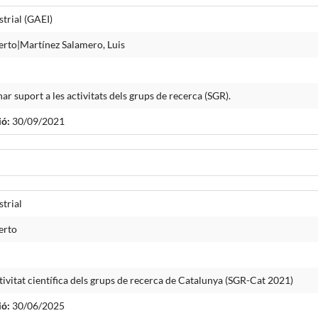
trial (GAEI)
berto|Martínez Salamero, Luis
r suport a les activitats dels grups de recerca (SGR).
ió:
30/09/2021
trial
erto
tivitat científica dels grups de recerca de Catalunya (SGR-Cat 2021)
ió:
30/06/2025