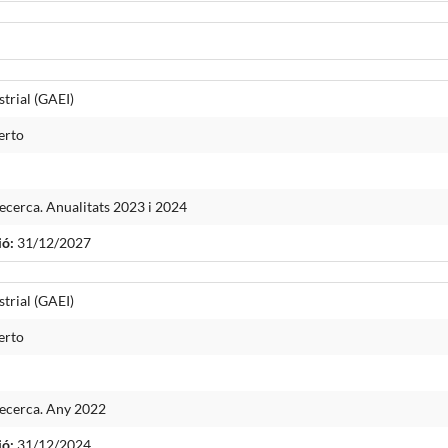
trial (GAEI)
erto
cerca. Anualitats 2023 i 2024
ió:
31/12/2027
trial (GAEI)
erto
ecerca. Any 2022
ió:
31/12/2024