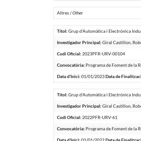
Altres /
Other
Títol:
Grup d'Automàtica i Electrònica Indus
Investigador Principal:
Giral Castillon, Rob
Codi Oficial:
2023PFR-URV-00104
Convocatòria:
Programa de Foment de la Re
Data d'Inici:
01/01/2023
Data de Finalitzac
Títol:
Grup d'Automàtica i Electrònica Indus
Investigador Principal:
Giral Castillon, Rob
Codi Oficial:
2022PFR-URV-61
Convocatòria:
Programa de Foment de la R
Data d'Inici:
01/01/2022
Data de Finalitzac