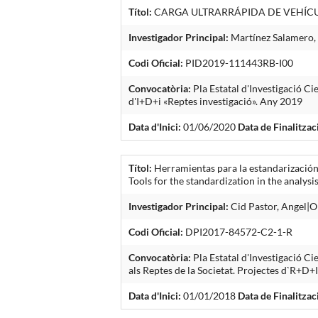
Títol:
CARGA ULTRARRÁPIDA DE VEHÍCU
Investigador Principal:
Martínez Salamero, 
Codi Oficial:
PID2019-111443RB-I00
Convocatòria:
Pla Estatal d'Investigació Ci
d'I+D+i «Reptes investigació». Any 2019
Data d'Inici:
01/06/2020
Data de Finalitzac
Títol:
Herramientas para la estandarización 
Tools for the standardization in the analy
Investigador Principal:
Cid Pastor, Angel|Ol
Codi Oficial:
DPI2017-84572-C2-1-R
Convocatòria:
Pla Estatal d'Investigació C
als Reptes de la Societat. Projectes d`R+D+
Data d'Inici:
01/01/2018
Data de Finalitzac