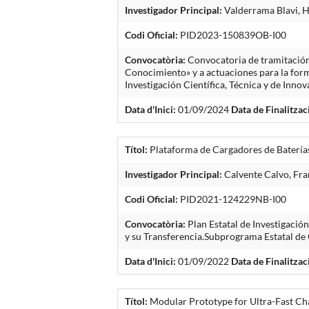
Investigador Principal:
Valderrama Blavi, H
Codi Oficial:
PID2023-150839OB-I00
Convocatòria:
Convocatoria de tramitación
Conocimiento» y a actuaciones para la form
Investigación Científica, Técnica y de Inn
Data d'Inici:
01/09/2024
Data de Finalitzac
Títol:
Plataforma de Cargadores de Batería
Investigador Principal:
Calvente Calvo, Fran
Codi Oficial:
PID2021-124229NB-I00
Convocatòria:
Plan Estatal de Investigació
y su Transferencia.Subprograma Estatal d
Data d'Inici:
01/09/2022
Data de Finalitzac
Títol:
Modular Prototype for Ultra-Fast Cha