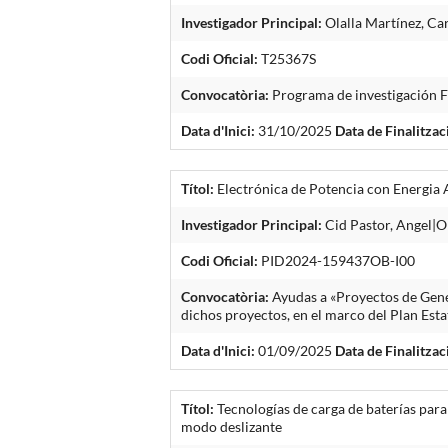
Investigador Principal:
Olalla Martínez, Ca
Codi Oficial:
T25367S
Convocatòria:
Programa de investigación 
Data d'Inici:
31/10/2025
Data de Finalitzac
Títol:
Electrónica de Potencia con Energia 
Investigador Principal:
Cid Pastor, Angel|Ol
Codi Oficial:
PID2024-159437OB-I00
Convocatòria:
Ayudas a «Proyectos de Gene
dichos proyectos, en el marco del Plan Est
Data d'Inici:
01/09/2025
Data de Finalitzac
Títol:
Tecnologías de carga de baterías para
modo deslizante