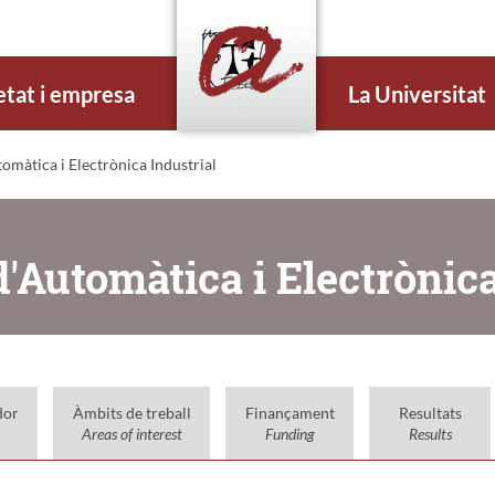
etat i empresa
La Universitat
màtica i Electrònica Industrial
'Automàtica i Electrònica
dor
Àmbits de treball
Finançament
Resultats
Areas of interest
Funding
Results