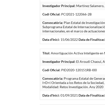
Investigador Principal:
Martínez Salamero, 
Codi Oficial:
PCI2021-122066-2B
Convocatòria:
Plan Estatal de Investigació
Subprograma Estatal de Internacionalizació
internacionales, en el marco de actuacione
Data d'Inici:
15/06/2022
Data de Finalitzac
Títol:
Amortiguación Activa Inteligente en M
Investigador Principal:
El Aroudi Chaoui, A
Codi Oficial:
PID2020-120151RB-I00
Convocatòria:
Programa Estatal de Generaci
I+D+i Orientada a los Retos de la Sociedad,
Modalidad: Retos Investigación. Any 2020
Data d'Inici:
01/09/2021
Data de Finalitzac