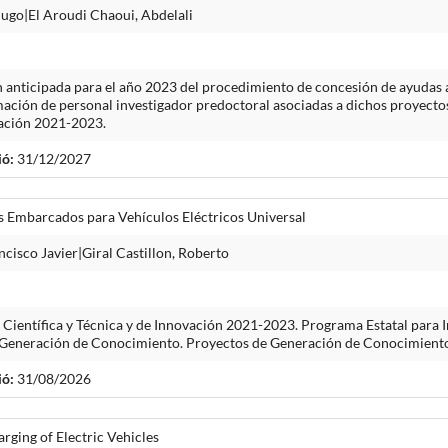
ugo|El Aroudi Chaoui, Abdelali
 anticipada para el año 2023 del procedimiento de concesión de ayudas 
ación de personal investigador predoctoral asociadas a dichos proyectos,
ovación 2021-2023.
ió:
31/12/2027
s Embarcados para Vehículos Eléctricos Universal
cisco Javier|Giral Castillon, Roberto
n Científica y Técnica y de Innovación 2021-2023. Programa Estatal para I
e Generación de Conocimiento. Proyectos de Generación de Conocimient
ió:
31/08/2026
rging of Electric Vehicles