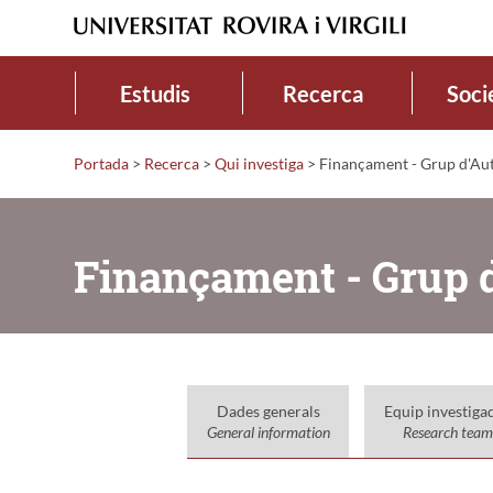
Estudis
Recerca
Soci
Portada
>
Recerca
>
Qui investiga
>
Finançament - Grup d'Auto
Finançament - Grup d
Dades generals
Equip investiga
General information
Research team