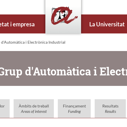
etat i empresa
La Universitat
 d'Automàtica i Electrònica Industrial
Grup d'Automàtica i Elect
dor
Àmbits de treball
Finançament
Resultats
Areas of interest
Funding
Results