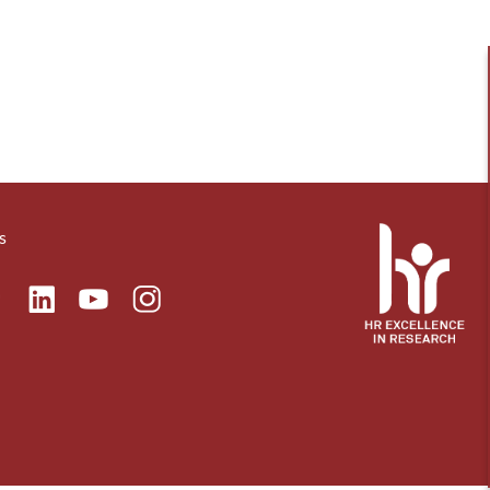
s
ok
Linkedin
Instagram
itter
Youtube