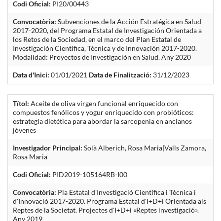
Codi Oficial:
PI20/00443
Convocatòria:
Subvenciones de la Acción Estratégica en Salud
2017-2020, del Programa Estatal de Investigación Orientada a
los Retos de la Sociedad, en el marco del Plan Estatal de
Investigación Científica, Técnica y de Innovación 2017-2020.
Modalidad: Proyectos de Investigación en Salud. Any 2020
Data d'Inici:
01/01/2021
Data de Finalització:
31/12/2023
Títol:
Aceite de oliva virgen funcional enriquecido con
compuestos fenólicos y yogur enriquecido con probióticos:
estrategia dietética para abordar la sarcopenia en ancianos
jóvenes
Investigador Principal:
Solà Alberich, Rosa Maria|Valls Zamora,
Rosa Maria
Codi Oficial:
PID2019-105164RB-I00
Convocatòria:
Pla Estatal d'Investigació Científica i Tècnica i
d'Innovació 2017-2020. Programa Estatal d'I+D+i Orientada als
Reptes de la Societat. Projectes d'I+D+i «Reptes investigació».
Any 2019