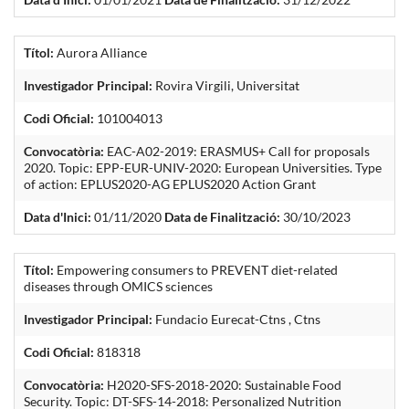
Títol:
Aurora Alliance
Investigador Principal:
Rovira Virgili, Universitat
Codi Oficial:
101004013
Convocatòria:
EAC-A02-2019: ERASMUS+ Call for proposals
2020. Topic: EPP-EUR-UNIV-2020: European Universities. Type
of action: EPLUS2020-AG EPLUS2020 Action Grant
Data d'Inici:
01/11/2020
Data de Finalització:
30/10/2023
Títol:
Empowering consumers to PREVENT diet-related
diseases through OMICS sciences
Investigador Principal:
Fundacio Eurecat-Ctns , Ctns
Codi Oficial:
818318
Convocatòria:
H2020-SFS-2018-2020: Sustainable Food
Security. Topic: DT-SFS-14-2018: Personalized Nutrition