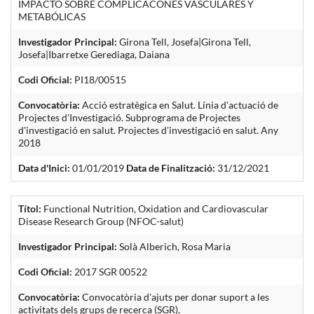
IMPACTO SOBRE COMPLICACONES VASCULARES Y
METABÓLICAS
Investigador Principal:
Girona Tell, Josefa|Girona Tell,
Josefa|Ibarretxe Gerediaga, Daiana
Codi Oficial:
PI18/00515
Convocatòria:
Acció estratègica en Salut. Línia d'actuació de
Projectes d'Investigació. Subprograma de Projectes
d'investigació en salut. Projectes d'investigació en salut. Any
2018
Data d'Inici:
01/01/2019
Data de Finalització:
31/12/2021
Títol:
Functional Nutrition, Oxidation and Cardiovascular
Disease Research Group (NFOC-salut)
Investigador Principal:
Solà Alberich, Rosa Maria
Codi Oficial:
2017 SGR 00522
Convocatòria:
Convocatòria d'ajuts per donar suport a les
activitats dels grups de recerca (SGR).