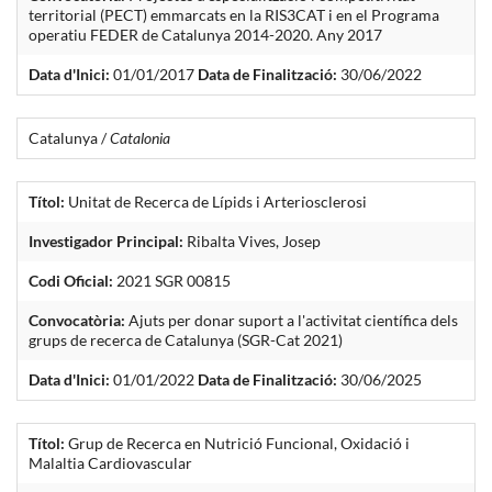
territorial (PECT) emmarcats en la RIS3CAT i en el Programa
operatiu FEDER de Catalunya 2014-2020. Any 2017
Data d'Inici:
01/01/2017
Data de Finalització:
30/06/2022
Catalunya /
Catalonia
Títol:
Unitat de Recerca de Lípids i Arteriosclerosi
Investigador Principal:
Ribalta Vives, Josep
Codi Oficial:
2021 SGR 00815
Convocatòria:
Ajuts per donar suport a l'activitat científica dels
grups de recerca de Catalunya (SGR-Cat 2021)
Data d'Inici:
01/01/2022
Data de Finalització:
30/06/2025
Títol:
Grup de Recerca en Nutrició Funcional, Oxidació i
Malaltia Cardiovascular