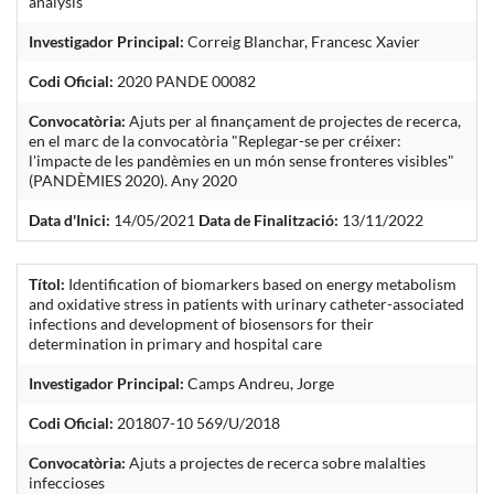
analysis
Investigador Principal:
Correig Blanchar, Francesc Xavier
Codi Oficial:
2020 PANDE 00082
Convocatòria:
Ajuts per al finançament de projectes de recerca,
en el marc de la convocatòria "Replegar-se per créixer:
l'impacte de les pandèmies en un món sense fronteres visibles"
(PANDÈMIES 2020). Any 2020
Data d'Inici:
14/05/2021
Data de Finalització:
13/11/2022
Títol:
Identification of biomarkers based on energy metabolism
and oxidative stress in patients with urinary catheter-associated
infections and development of biosensors for their
determination in primary and hospital care
Investigador Principal:
Camps Andreu, Jorge
Codi Oficial:
201807-10 569/U/2018
Convocatòria:
Ajuts a projectes de recerca sobre malalties
infeccioses