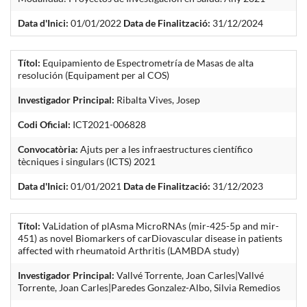
Data d'Inici:
01/01/2022
Data de Finalització:
31/12/2024
Títol:
Equipamiento de Espectrometría de Masas de alta
resolución (Equipament per al COS)
Investigador Principal:
Ribalta Vives, Josep
Codi Oficial:
ICT2021-006828
Convocatòria:
Ajuts per a les infraestructures científico
tècniques i singulars (ICTS) 2021
Data d'Inici:
01/01/2021
Data de Finalització:
31/12/2023
Títol:
VaLidation of plAsma MicroRNAs (mir-425-5p and mir-
451) as novel Biomarkers of carDiovascular disease in patients
affected with rheumatoid Arthritis (LAMBDA study)
Investigador Principal:
Vallvé Torrente, Joan Carles|Vallvé
Torrente, Joan Carles|Paredes Gonzalez-Albo, Silvia Remedios