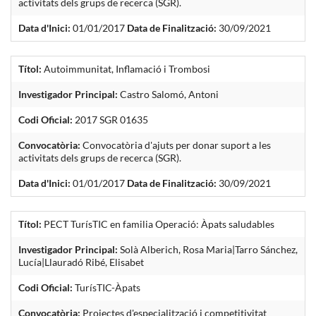
activitats dels grups de recerca (SGR).
Data d'Inici:
01/01/2017
Data de Finalització:
30/09/2021
Títol:
Autoimmunitat, Inflamació i Trombosi
Investigador Principal:
Castro Salomó, Antoni
Codi Oficial:
2017 SGR 01635
Convocatòria:
Convocatòria d'ajuts per donar suport a les
activitats dels grups de recerca (SGR).
Data d'Inici:
01/01/2017
Data de Finalització:
30/09/2021
Títol:
PECT TurísTIC en familia Operació: Àpats saludables
Investigador Principal:
Solà Alberich, Rosa Maria|Tarro Sánchez,
Lucía|Llauradó Ribé, Elisabet
Codi Oficial:
TurísTIC-Àpats
Convocatòria:
Projectes d'especialització i competitivitat