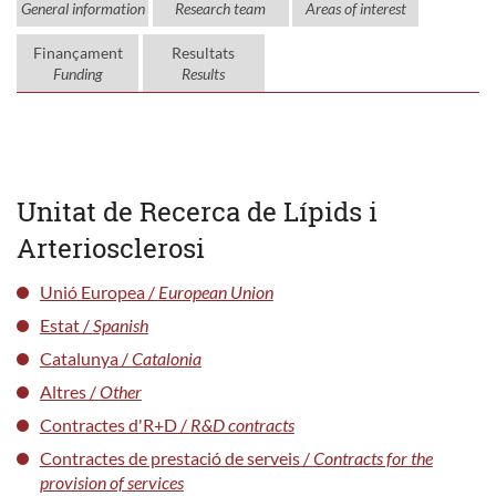
General information
Research team
Areas of interest
Finançament
Resultats
Funding
Results
Unitat de Recerca de Lípids i
Arteriosclerosi
Unió Europea /
European Union
Estat /
Spanish
Catalunya /
Catalonia
Altres /
Other
Contractes d'R+D /
R&D contracts
Contractes de prestació de serveis /
Contracts for the
provision of services