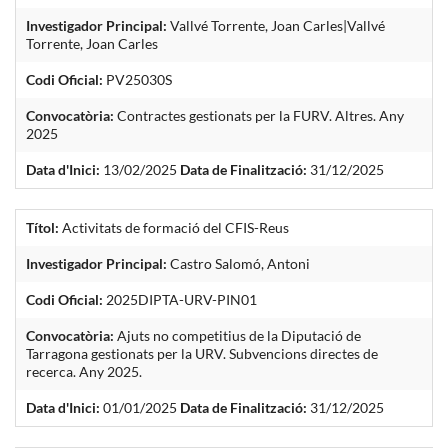
Investigador Principal:
Vallvé Torrente, Joan Carles|Vallvé
Torrente, Joan Carles
Codi Oficial:
PV25030S
Convocatòria:
Contractes gestionats per la FURV. Altres. Any
2025
Data d'Inici:
13/02/2025
Data de Finalització:
31/12/2025
Títol:
Activitats de formació del CFIS-Reus
Investigador Principal:
Castro Salomó, Antoni
Codi Oficial:
2025DIPTA-URV-PIN01
Convocatòria:
Ajuts no competitius de la Diputació de
Tarragona gestionats per la URV. Subvencions directes de
recerca. Any 2025.
Data d'Inici:
01/01/2025
Data de Finalització:
31/12/2025