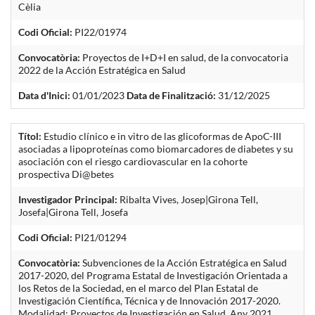
Cèlia
Codi Oficial:
PI22/01974
Convocatòria:
Proyectos de I+D+I en salud, de la convocatoria
2022 de la Acción Estratégica en Salud
Data d'Inici:
01/01/2023
Data de Finalització:
31/12/2025
Títol:
Estudio clínico e in vitro de las glicoformas de ApoC-III
asociadas a lipoproteínas como biomarcadores de diabetes y su
asociación con el riesgo cardiovascular en la cohorte
prospectiva Di@betes
Investigador Principal:
Ribalta Vives, Josep|Girona Tell,
Josefa|Girona Tell, Josefa
Codi Oficial:
PI21/01294
Convocatòria:
Subvenciones de la Acción Estratégica en Salud
2017-2020, del Programa Estatal de Investigación Orientada a
los Retos de la Sociedad, en el marco del Plan Estatal de
Investigación Científica, Técnica y de Innovación 2017-2020.
Modalidad: Proyectos de Investigación en Salud. Any 2021