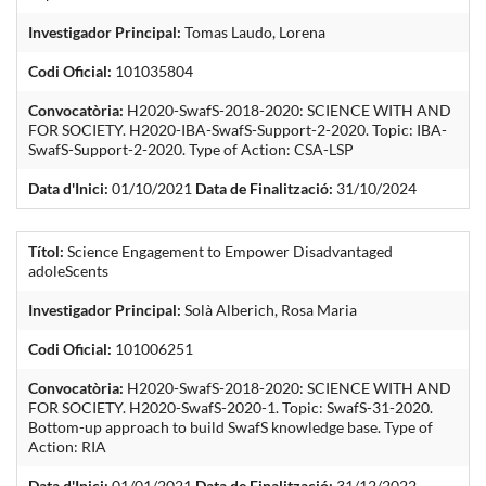
Investigador Principal:
Tomas Laudo, Lorena
Codi Oficial:
101035804
Convocatòria:
H2020-SwafS-2018-2020: SCIENCE WITH AND
FOR SOCIETY. H2020-IBA-SwafS-Support-2-2020. Topic: IBA-
SwafS-Support-2-2020. Type of Action: CSA-LSP
Data d'Inici:
01/10/2021
Data de Finalització:
31/10/2024
Títol:
Science Engagement to Empower Disadvantaged
adoleScents
Investigador Principal:
Solà Alberich, Rosa Maria
Codi Oficial:
101006251
Convocatòria:
H2020-SwafS-2018-2020: SCIENCE WITH AND
FOR SOCIETY. H2020-SwafS-2020-1. Topic: SwafS-31-2020.
Bottom-up approach to build SwafS knowledge base. Type of
Action: RIA
Data d'Inici:
01/01/2021
Data de Finalització:
31/12/2022