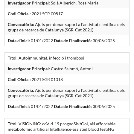
Investigador Principal:
Solà Alberich, Rosa Maria
Codi Oficial:
2021 SGR 00817
Convocatòria:
Ajuts per donar suport a l'activitat científica dels
grups de recerca de Catalunya (SGR-Cat 2021)
Data d'Inici:
01/01/2022
Data de Finalització:
30/06/2025
Títol:
Autoimmunitat, infecció i trombosi
Investigador Principal:
Castro Salomó, Antoni
Codi Oficial:
2021 SGR 01018
Convocatòria:
Ajuts per donar suport a l'activitat científica dels
grups de recerca de Catalunya (SGR-Cat 2021)
Data d'Inici:
01/01/2022
Data de Finalització:
30/06/2025
Títol:
VISIONING: coVId-19 prognoSIs tOol, aN affordable
metabolomic artificial Intelligence-assisted blood testiNG