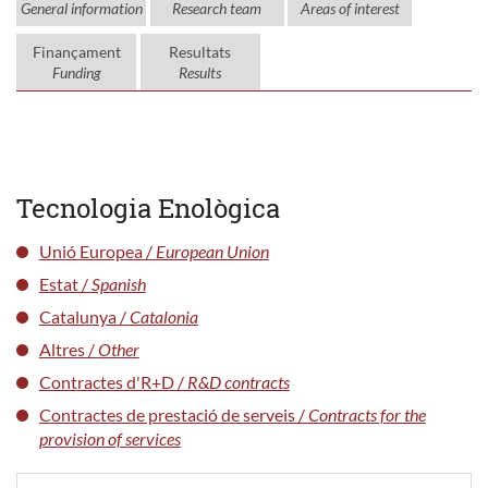
General information
Research team
Areas of interest
Finançament
Resultats
Funding
Results
Tecnologia Enològica
Unió Europea /
European Union
Estat /
Spanish
Catalunya /
Catalonia
Altres /
Other
Contractes d'R+D /
R&D contracts
Contractes de prestació de serveis /
Contracts for the
provision of services