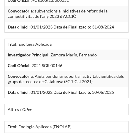
Codi Oficial:
ACE103/23/000032
Convocatòria:
subvencions a iniciatives de reforç de la
competitivitat de l'any 2023 d'ACCIÓ
Data d'Inici:
01/01/2023
Data de Finalització:
31/08/2024
Títol:
Enologia Aplicada
Investigador Principal:
Zamora Marín, Fernando
Codi Oficial:
2021 SGR 00146
Convocatòria:
Ajuts per donar suport a l'activitat científica dels
grups de recerca de Catalunya (SGR-Cat 2021)
Data d'Inici:
01/01/2022
Data de Finalització:
30/06/2025
Altres /
Other
Títol:
Enologia Aplicada (ENOLAP)