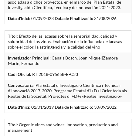
asociadas a dichos proyectos, en el marco del Plan Estatal de
Investigación Científica, Técnica y de Innovación 2021-2023.
Data d'Inici:
01/09/2023
Data de Finalització:
31/08/2026
Títol:
Efecto de las lacasas sobre la sensorialidad, calidad y
salubridad de los vinos. Evaluación de la influencia de lacasas
sobre el color, la astringencia y la calidad del vino
Investigador Principal:
Canals Bosch, Joan Miquel|Zamora
Marín, Fernando
Codi Oficial:
RTI2018-095658-B-C33
Convocatòria:
Pla Estatal d'Investigació Científica i Tècnica i
d'Innovació 2017-2020. Programa Estatal d'I+D+i Orientada als
Reptes de la Societat. Projectes d'I+D+i «Reptes investigació»
Data d'Inici:
01/01/2019
Data de Finalització:
30/09/2022
Títol:
Organic vines and wines: innovation, production and
management