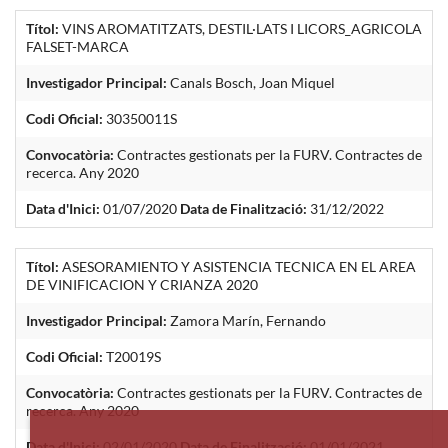
Títol:
VINS AROMATITZATS, DESTIL·LATS I LICORS_AGRICOLA
FALSET-MARCA
Investigador Principal:
Canals Bosch, Joan Miquel
Codi Oficial:
30350011S
Convocatòria:
Contractes gestionats per la FURV. Contractes de
recerca. Any 2020
Data d'Inici:
01/07/2020
Data de Finalització:
31/12/2022
Títol:
ASESORAMIENTO Y ASISTENCIA TECNICA EN EL AREA
DE VINIFICACION Y CRIANZA 2020
Investigador Principal:
Zamora Marín, Fernando
Codi Oficial:
T20019S
Convocatòria:
Contractes gestionats per la FURV. Contractes de
recerca. Any 2020
Data d'Inici:
02/01/2020
Data de Finalització:
01/01/2021