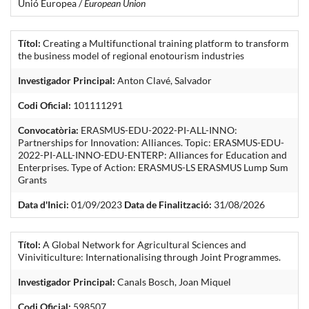
Unió Europea /
European Union
Títol:
Creating a Multifunctional training platform to transform
the business model of regional enotourism industries
Investigador Principal:
Anton Clavé, Salvador
Codi Oficial:
101111291
Convocatòria:
ERASMUS-EDU-2022-PI-ALL-INNO:
Partnerships for Innovation: Alliances. Topic: ERASMUS-EDU-
2022-PI-ALL-INNO-EDU-ENTERP: Alliances for Education and
Enterprises. Type of Action: ERASMUS-LS ERASMUS Lump Sum
Grants
Data d'Inici:
01/09/2023
Data de Finalització:
31/08/2026
Títol:
A Global Network for Agricultural Sciences and
Viniviticulture: Internationalising through Joint Programmes.
Investigador Principal:
Canals Bosch, Joan Miquel
Codi Oficial:
598507