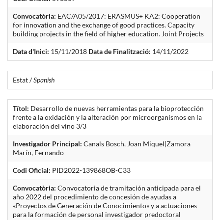
Convocatòria:
EAC/A05/2017: ERASMUS+ KA2: Cooperation
for innovation and the exchange of good practices. Capacity
building projects in the field of higher education. Joint Projects
Data d'Inici:
15/11/2018
Data de Finalització:
14/11/2022
Estat /
Spanish
Títol:
Desarrollo de nuevas herramientas para la bioprotección
frente a la oxidación y la alteración por microorganismos en la
elaboración del vino 3/3
Investigador Principal:
Canals Bosch, Joan Miquel|Zamora
Marín, Fernando
Codi Oficial:
PID2022-139868OB-C33
Convocatòria:
Convocatoria de tramitación anticipada para el
año 2022 del procedimiento de concesión de ayudas a
«Proyectos de Generación de Conocimiento» y a actuaciones
para la formación de personal investigador predoctoral