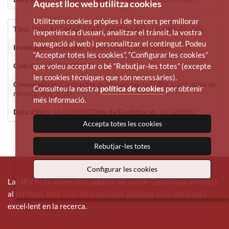
Aquest lloc web utilitza cookies
Utilitzem cookies pròpies i de tercers per millorar
Títol:
VINS AROMATITZATS, DESTIL·LATS I LICORS_CEVIPE
l’experiència d’usuari, analitzar el trànsit, la vostra
navegació al web i personalitzar el contingut. Podeu
Investigador Principal:
Canals Bosch, Joan Miquel
“Acceptar totes les cookies”, “Configurar les cookies”
Codi Oficial:
30350012S
que voleu acceptar o bé “Rebutjar-les totes” (excepte
les cookies tècniques que són necessàries).
Convocatòria:
Contractes gestionats per la FURV. Contractes de
Consulteu la nostra
política de cookies
per obtenir
recerca. Any 2020
més informació.
Data d'Inici:
01/01/2020
Data de Finalització:
31/12/2022
Accepta totes les cookies
Rebutjar-les totes
Configurar les cookies
La URV és la universitat pública del sud de Catalunya, arrelada
al territori, amb visió internacional, pròxima en la docència i
excel·lent en la recerca.