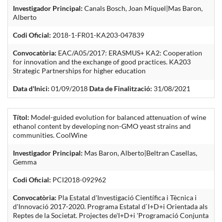
Investigador Principal:
Canals Bosch, Joan Miquel|Mas Baron,
Alberto
Codi Oficial:
2018-1-FR01-KA203-047839
Convocatòria:
EAC/A05/2017: ERASMUS+ KA2: Cooperation
for innovation and the exchange of good practices. KA203
Strategic Partnerships for higher education
Data d'Inici:
01/09/2018
Data de Finalització:
31/08/2021
Títol:
Model-guided evolution for balanced attenuation of wine
ethanol content by developing non-GMO yeast strains and
communities. CoolWine
Investigador Principal:
Mas Baron, Alberto|Beltran Casellas,
Gemma
Codi Oficial:
PCI2018-092962
Convocatòria:
Pla Estatal d'Investigació Científica i Tècnica i
d'Innovació 2017-2020. Programa Estatal d`I+D+i Orientada als
Reptes de la Societat. Projectes de'I+D+i 'Programació Conjunta