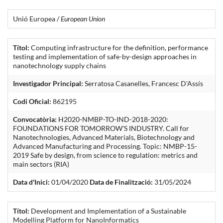
Unió Europea /
European Union
Títol:
Computing infrastructure for the definition, performance
testing and implementation of safe-by-design approaches in
nanotechnology supply chains
Investigador Principal:
Serratosa Casanelles, Francesc D'Assís
Codi Oficial:
862195
Convocatòria:
H2020-NMBP-TO-IND-2018-2020:
FOUNDATIONS FOR TOMORROW'S INDUSTRY. Call for
Nanotechnologies, Advanced Materials, Biotechnology and
Advanced Manufacturing and Processing. Topic: NMBP-15-
2019 Safe by design, from science to regulation: metrics and
main sectors (RIA)
Data d'Inici:
01/04/2020
Data de Finalització:
31/05/2024
Títol:
Development and Implementation of a Sustainable
Modelling Platform for NanoInformatics