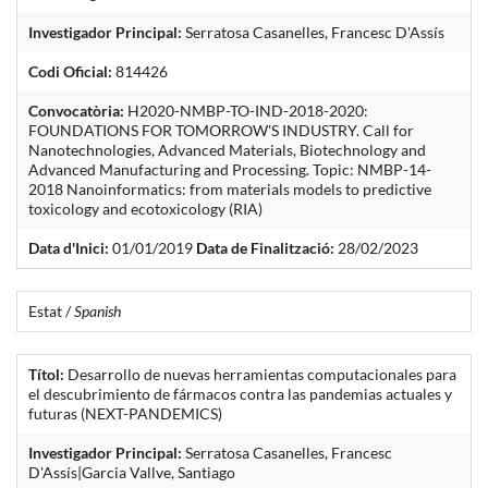
Investigador Principal:
Serratosa Casanelles, Francesc D'Assís
Codi Oficial:
814426
Convocatòria:
H2020-NMBP-TO-IND-2018-2020:
FOUNDATIONS FOR TOMORROW'S INDUSTRY. Call for
Nanotechnologies, Advanced Materials, Biotechnology and
Advanced Manufacturing and Processing. Topic: NMBP-14-
2018 Nanoinformatics: from materials models to predictive
toxicology and ecotoxicology (RIA)
Data d'Inici:
01/01/2019
Data de Finalització:
28/02/2023
Estat /
Spanish
Títol:
Desarrollo de nuevas herramientas computacionales para
el descubrimiento de fármacos contra las pandemias actuales y
futuras (NEXT-PANDEMICS)
Investigador Principal:
Serratosa Casanelles, Francesc
D'Assís|Garcia Vallve, Santiago