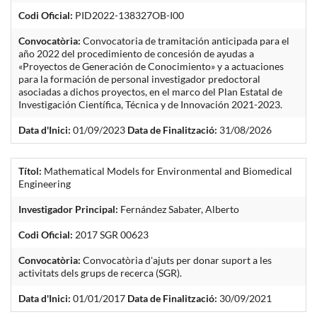
Codi Oficial:
PID2022-138327OB-I00
Convocatòria:
Convocatoria de tramitación anticipada para el
año 2022 del procedimiento de concesión de ayudas a
«Proyectos de Generación de Conocimiento» y a actuaciones
para la formación de personal investigador predoctoral
asociadas a dichos proyectos, en el marco del Plan Estatal de
Investigación Científica, Técnica y de Innovación 2021-2023.
Data d'Inici:
01/09/2023
Data de Finalització:
31/08/2026
Títol:
Mathematical Models for Environmental and Biomedical
Engineering
Investigador Principal:
Fernández Sabater, Alberto
Codi Oficial:
2017 SGR 00623
Convocatòria:
Convocatòria d'ajuts per donar suport a les
activitats dels grups de recerca (SGR).
Data d'Inici:
01/01/2017
Data de Finalització:
30/09/2021