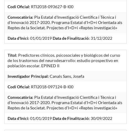
Codi Oficial:
RTI2018-093627-B-I00
Convocatòria:
Pla Estatal d'Investigació Científica i Tècnica i
d'Innovació 2017-2020. Programa Estatal d'I+D+i Orientada als
Reptes de la Societat. Projectes d'I+D+i «Reptes investigació»
Data d'Inici:
01/01/2019
Data de Finalització:
31/12/2022
Títol:
Predictores clínicos, psicosociales y biológicos del curso
de los trastornos del neurodesarrollo: estudio prospectivo en
población escolar. EPINED II
Investigador Principal:
Canals Sans, Josefa
Codi Oficial:
RTI2018-097124-B-I00
Convocatòria:
Pla Estatal d'Investigació Científica i Tècnica i
d'Innovació 2017-2020. Programa Estatal d'I+D+i Orientada als
Reptes de la Societat. Projectes d'I+D+i «Reptes investigació»
Data d'Inici:
01/01/2019
Data de Finalització:
30/09/2022