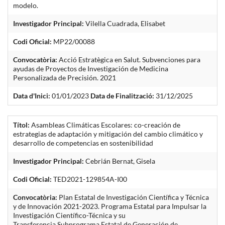
modelo.
Investigador Principal:
Vilella Cuadrada, Elisabet
Codi Oficial:
MP22/00088
Convocatòria:
Acció Estratègica en Salut. Subvenciones para
ayudas de Proyectos de Investigación de Medicina
Personalizada de Precisión. 2021
Data d'Inici:
01/01/2023
Data de Finalització:
31/12/2025
Títol:
Asambleas Climáticas Escolares: co-creación de
estrategias de adaptación y mitigación del cambio climático y
desarrollo de competencias en sostenibilidad
Investigador Principal:
Cebrián Bernat, Gisela
Codi Oficial:
TED2021-129854A-I00
Convocatòria:
Plan Estatal de Investigación Científica y Técnica
y de Innovación 2021-2023. Programa Estatal para Impulsar la
Investigación Científico-Técnica y su
Transferencia.Subprograma Estatal de Generación de