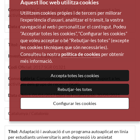
Aquest lloc web utilitza cookies
Convocatòria:
Convocatòria d'ajuts per donar suport a les
Utilitzem cookies pròpies i de tercers per millorar
activitats dels grups de recerca (SGR).
l’experiència d’usuari, analitzar el trànsit, la vostra
Data d'Inici:
01/01/2017
Data de Finalització:
30/09/2021
navegació al web i personalitzar el contingut. Podeu
“Acceptar totes les cookies”, “Configurar les cookies”
que voleu acceptar o bé “Rebutjar-les totes” (excepte
Títol:
ALGOS. Recerca en dolor
les cookies tècniques que són necessàries).
Consulteu la nostra
política de cookies
per obtenir
Investigador Principal:
Miró Martínez, Jordi
més informació.
Codi Oficial:
2017 SGR 01321
Accepta totes les cookies
Convocatòria:
Convocatòria d'ajuts per donar suport a les
activitats dels grups de recerca (SGR).
Rebutjar-les totes
Data d'Inici:
01/01/2017
Data de Finalització:
30/09/2021
Configurar les cookies
Catalunya /
Catalonia
Títol:
Adaptació i avaluació d un programa autoaplicat en línia
per estudiants universitaris amb depressió i/o ansietat