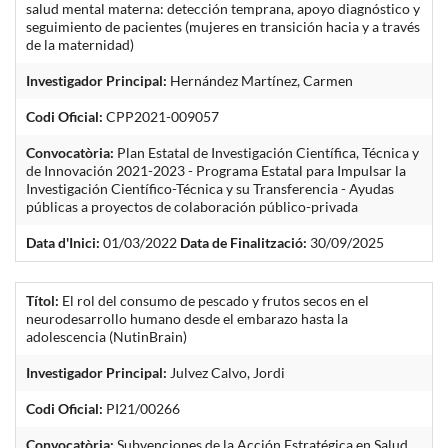
salud mental materna: detección temprana, apoyo diagnóstico y
seguimiento de pacientes (mujeres en transición hacia y a través
de la maternidad)
Investigador Principal:
Hernández Martínez, Carmen
Codi Oficial:
CPP2021-009057
Convocatòria:
Plan Estatal de Investigación Científica, Técnica y
de Innovación 2021-2023 - Programa Estatal para Impulsar la
Investigación Científico-Técnica y su Transferencia - Ayudas
públicas a proyectos de colaboración público-privada
Data d'Inici:
01/03/2022
Data de Finalització:
30/09/2025
Títol:
El rol del consumo de pescado y frutos secos en el
neurodesarrollo humano desde el embarazo hasta la
adolescencia (NutinBrain)
Investigador Principal:
Julvez Calvo, Jordi
Codi Oficial:
PI21/00266
Convocatòria:
Subvenciones de la Acción Estratégica en Salud