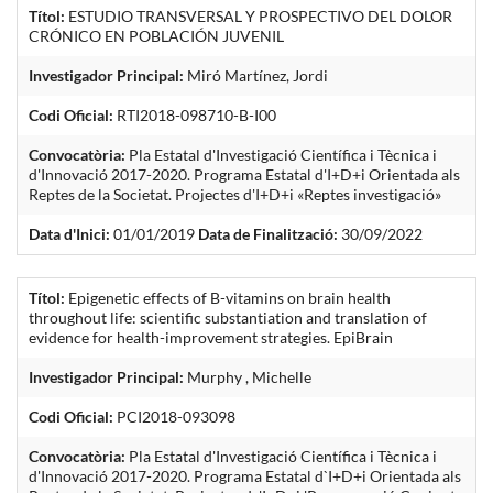
Títol:
ESTUDIO TRANSVERSAL Y PROSPECTIVO DEL DOLOR
CRÓNICO EN POBLACIÓN JUVENIL
Investigador Principal:
Miró Martínez, Jordi
Codi Oficial:
RTI2018-098710-B-I00
Convocatòria:
Pla Estatal d'Investigació Científica i Tècnica i
d'Innovació 2017-2020. Programa Estatal d'I+D+i Orientada als
Reptes de la Societat. Projectes d'I+D+i «Reptes investigació»
Data d'Inici:
01/01/2019
Data de Finalització:
30/09/2022
Títol:
Epigenetic effects of B-vitamins on brain health
throughout life: scientific substantiation and translation of
evidence for health-improvement strategies. EpiBrain
Investigador Principal:
Murphy , Michelle
Codi Oficial:
PCI2018-093098
Convocatòria:
Pla Estatal d'Investigació Científica i Tècnica i
d'Innovació 2017-2020. Programa Estatal d`I+D+i Orientada als