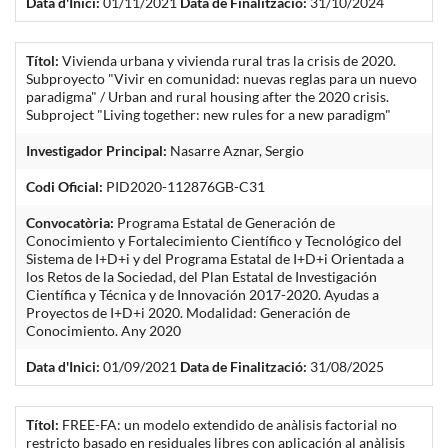
Data d'Inici:
01/11/2021
Data de Finalització:
31/10/2024
Títol:
Vivienda urbana y vivienda rural tras la crisis de 2020.
Subproyecto "Vivir en comunidad: nuevas reglas para un nuevo
paradigma" / Urban and rural housing after the 2020 crisis.
Subproject "Living together: new rules for a new paradigm"
Investigador Principal:
Nasarre Aznar, Sergio
Codi Oficial:
PID2020-112876GB-C31
Convocatòria:
Programa Estatal de Generación de
Conocimiento y Fortalecimiento Científico y Tecnológico del
Sistema de I+D+i y del Programa Estatal de I+D+i Orientada a
los Retos de la Sociedad, del Plan Estatal de Investigación
Científica y Técnica y de Innovación 2017-2020. Ayudas a
Proyectos de I+D+i 2020. Modalidad: Generación de
Conocimiento. Any 2020
Data d'Inici:
01/09/2021
Data de Finalització:
31/08/2025
Títol:
FREE-FA: un modelo extendido de anàlisis factorial no
restricto basado en residuales libres con aplicación al anàlisis