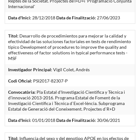
Reptes de la Societat. Projectes de'I+D+i 'Programació Conjunta
Internacional'
Data d'Inici:
28/12/2018
Data de Finalització:
27/06/2023
Títol:
Desarrollo de procedimientos para mejorar la calidad y
efectividad de las soluciones factoriales en tests de rendimiento
típico Development of procedures to improve the quality and
effectiveness of factor solutions in typical performance tests -
MSF
Investigador Principal:
Vigil Colet, Andrés
Codi Oficial:
PSI2017-82307-P
Convocatòria:
Pla Estatal d'Investigació Científica y Tècnica i
d'innovació 2013-2016. Programa Estatal de Foment de la
Investigació Científica i Tècnica d`Excel·lència. Subprograma
Estatal de Generació del Coneixement. Projectes d`R+D
Data d'Inici:
01/01/2018
Data de Finalització:
30/06/2021
Títol:
Influencia del sexo y del genotipo APOE en los efectos de