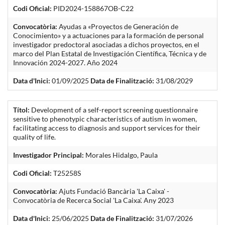
Codi Oficial:
PID2024-158867OB-C22
Convocatòria:
Ayudas a «Proyectos de Generación de
Conocimiento» y a actuaciones para la formación de personal
investigador predoctoral asociadas a dichos proyectos, en el
marco del Plan Estatal de Investigación Científica, Técnica y de
Innovación 2024-2027. Año 2024
Data d'Inici:
01/09/2025
Data de Finalització:
31/08/2029
Títol:
Development of a self-report screening questionnaire
sensitive to phenotypic characteristics of autism in women,
facilitating access to diagnosis and support services for their
quality of life.
Investigador Principal:
Morales Hidalgo, Paula
Codi Oficial:
T25258S
Convocatòria:
Ajuts Fundació Bancària 'La Caixa' -
Convocatòria de Recerca Social 'La Caixa'. Any 2023
Data d'Inici:
25/06/2025
Data de Finalització:
31/07/2026