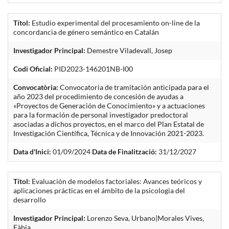
Títol:
Estudio experimental del procesamiento on-line de la
concordancia de género semántico en Catalán
Investigador Principal:
Demestre Viladevall, Josep
Codi Oficial:
PID2023-146201NB-I00
Convocatòria:
Convocatoria de tramitación anticipada para el
año 2023 del procedimiento de concesión de ayudas a
«Proyectos de Generación de Conocimiento» y a actuaciones
para la formación de personal investigador predoctoral
asociadas a dichos proyectos, en el marco del Plan Estatal de
Investigación Científica, Técnica y de Innovación 2021-2023.
Data d'Inici:
01/09/2024
Data de Finalització:
31/12/2027
Títol:
Evaluación de modelos factoriales: Avances teóricos y
aplicaciones prácticas en el ámbito de la psicologia del
desarrollo
Investigador Principal:
Lorenzo Seva, Urbano|Morales Vives,
Fàbia