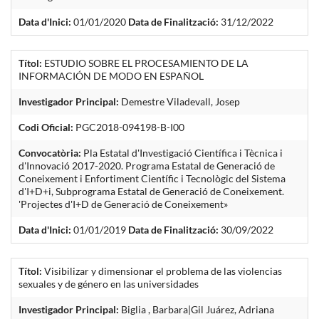
Data d'Inici:
01/01/2020
Data de Finalització:
31/12/2022
Títol:
ESTUDIO SOBRE EL PROCESAMIENTO DE LA
INFORMACIÓN DE MODO EN ESPAÑOL
Investigador Principal:
Demestre Viladevall, Josep
Codi Oficial:
PGC2018-094198-B-I00
Convocatòria:
Pla Estatal d'Investigació Científica i Tècnica i
d'Innovació 2017-2020. Programa Estatal de Generació de
Coneixement i Enfortiment Científic i Tecnològic del Sistema
d'I+D+i, Subprograma Estatal de Generació de Coneixement.
'Projectes d'I+D de Generació de Coneixement»
Data d'Inici:
01/01/2019
Data de Finalització:
30/09/2022
Títol:
Visibilizar y dimensionar el problema de las violencias
sexuales y de género en las universidades
Investigador Principal:
Biglia , Barbara|Gil Juárez, Adriana