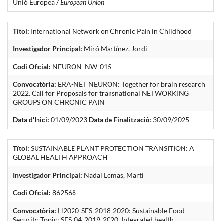
Unió Europea /
European Union
Títol:
International Network on Chronic Pain in Childhood
Investigador Principal:
Miró Martínez, Jordi
Codi Oficial:
NEURON_NW-015
Convocatòria:
ERA-NET NEURON: Together for brain research
2022. Call for Proposals for transnational NETWORKING
GROUPS ON CHRONIC PAIN
Data d'Inici:
01/09/2023
Data de Finalització:
30/09/2025
Títol:
SUSTAINABLE PLANT PROTECTION TRANSITION: A
GLOBAL HEALTH APPROACH
Investigador Principal:
Nadal Lomas, Martí
Codi Oficial:
862568
Convocatòria:
H2020-SFS-2018-2020: Sustainable Food
Security. Topic: SFS-04-2019-2020. Integrated health