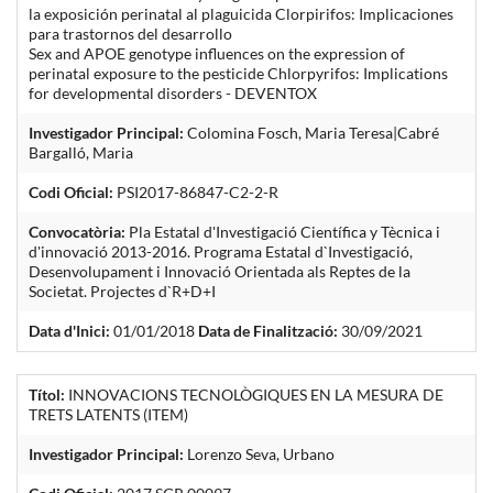
la exposición perinatal al plaguicida Clorpirifos: Implicaciones
para trastornos del desarrollo
Sex and APOE genotype influences on the expression of
perinatal exposure to the pesticide Chlorpyrifos: Implications
for developmental disorders - DEVENTOX
Investigador Principal:
Colomina Fosch, Maria Teresa|Cabré
Bargalló, Maria
Codi Oficial:
PSI2017-86847-C2-2-R
Convocatòria:
Pla Estatal d'Investigació Científica y Tècnica i
d'innovació 2013-2016. Programa Estatal d`Investigació,
Desenvolupament i Innovació Orientada als Reptes de la
Societat. Projectes d`R+D+I
Data d'Inici:
01/01/2018
Data de Finalització:
30/09/2021
Títol:
INNOVACIONS TECNOLÒGIQUES EN LA MESURA DE
TRETS LATENTS (ITEM)
Investigador Principal:
Lorenzo Seva, Urbano