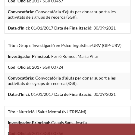
Codi Oficial:
2017 SGR 00467
Convocatòria:
Convocatòria d'ajuts per donar suport a les
activitats dels grups de recerca (SGR).
Data d'Inici:
01/01/2017
Data de Finalització:
30/09/2021
Títol:
Grup d'Investigació en Psicolingüística-URV (GIP-URV)
Investigador Principal:
Ferré Romeu, Maria Pilar
Codi Oficial:
2017 SGR 00724
Convocatòria:
Convocatòria d'ajuts per donar suport a les
activitats dels grups de recerca (SGR).
Data d'Inici:
01/01/2017
Data de Finalització:
30/09/2021
Títol:
Nutrició i Salut Mental (NUTRISAM)
Investigador Principal:
Canals Sans, Josefa
Codi Oficial:
2017 SGR 00766