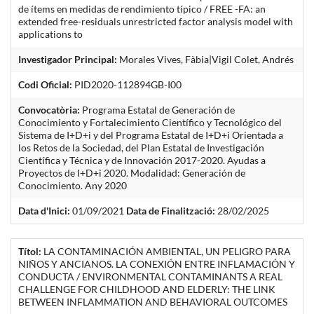
de ítems en medidas de rendimiento típico / FREE -FA: an
extended free-residuals unrestricted factor analysis model with
applications to
Investigador Principal:
Morales Vives, Fàbia|Vigil Colet, Andrés
Codi Oficial:
PID2020-112894GB-I00
Convocatòria:
Programa Estatal de Generación de
Conocimiento y Fortalecimiento Científico y Tecnológico del
Sistema de I+D+i y del Programa Estatal de I+D+i Orientada a
los Retos de la Sociedad, del Plan Estatal de Investigación
Científica y Técnica y de Innovación 2017-2020. Ayudas a
Proyectos de I+D+i 2020. Modalidad: Generación de
Conocimiento. Any 2020
Data d'Inici:
01/09/2021
Data de Finalització:
28/02/2025
Títol:
LA CONTAMINACIÓN AMBIENTAL, UN PELIGRO PARA
NIÑOS Y ANCIANOS. LA CONEXIÓN ENTRE INFLAMACIÓN Y
CONDUCTA / ENVIRONMENTAL CONTAMINANTS A REAL
CHALLENGE FOR CHILDHOOD AND ELDERLY: THE LINK
BETWEEN INFLAMMATION AND BEHAVIORAL OUTCOMES