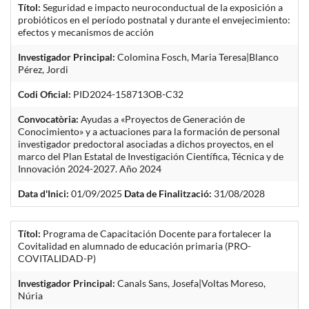
Títol:
Seguridad e impacto neuroconductual de la exposición a
probióticos en el período postnatal y durante el envejecimiento:
efectos y mecanismos de acción
Investigador Principal:
Colomina Fosch, Maria Teresa|Blanco
Pérez, Jordi
Codi Oficial:
PID2024-158713OB-C32
Convocatòria:
Ayudas a «Proyectos de Generación de
Conocimiento» y a actuaciones para la formación de personal
investigador predoctoral asociadas a dichos proyectos, en el
marco del Plan Estatal de Investigación Científica, Técnica y de
Innovación 2024-2027. Año 2024
Data d'Inici:
01/09/2025
Data de Finalització:
31/08/2028
Títol:
Programa de Capacitación Docente para fortalecer la
Covitalidad en alumnado de educación primaria (PRO-
COVITALIDAD-P)
Investigador Principal:
Canals Sans, Josefa|Voltas Moreso,
Núria