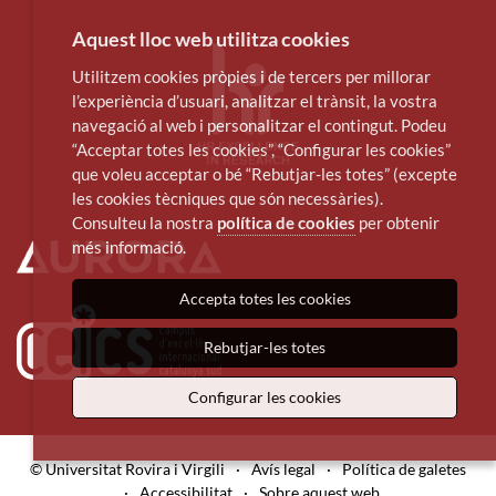
Aquest lloc web utilitza cookies
Utilitzem cookies pròpies i de tercers per millorar
l’experiència d’usuari, analitzar el trànsit, la vostra
navegació al web i personalitzar el contingut. Podeu
“Acceptar totes les cookies”, “Configurar les cookies”
que voleu acceptar o bé “Rebutjar-les totes” (excepte
les cookies tècniques que són necessàries).
Consulteu la nostra
política de cookies
per obtenir
més informació.
Accepta totes les cookies
Rebutjar-les totes
Configurar les cookies
© Universitat Rovira i Virgili
·
Avís legal
·
Política de galetes
·
Accessibilitat
·
Sobre aquest web