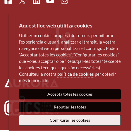
Facebook
Linkedin
Instagram
Twitter
Youtube
Aquest lloc web utilitza cookies
Utilitzem cookies pròpies i de tercers per millorar
l’experiència d’usuari, analitzar el trànsit, la vostra
navegació al web i personalitzar el contingut. Podeu
“Acceptar totes les cookies”, “Configurar les cookies”
que voleu acceptar o bé “Rebutjar-les totes” (excepte
les cookies tècniques que són necessàries).
Consulteu la nostra
política de cookies
per obtenir
més informació.
Accepta totes les cookies
Rebutjar-les totes
Configurar les cookies