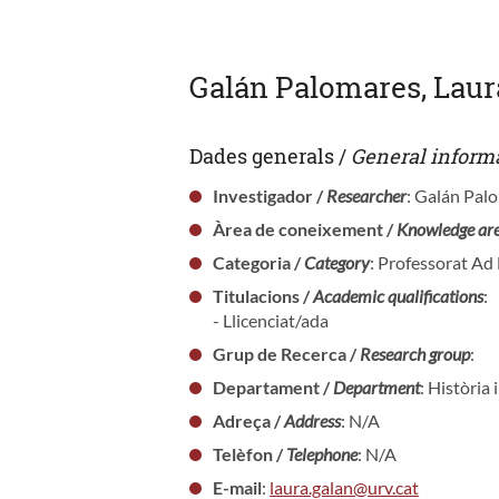
Galán Palomares, Laur
Dades generals /
General inform
Investigador /
Researcher
: Galán Pal
Àrea de coneixement /
Knowledge ar
Categoria /
Category
: Professorat A
Titulacions /
Academic qualifications
:
- Llicenciat/ada
Grup de Recerca /
Research group
:
Departament /
Department
: Història 
Adreça /
Address
: N/A
Telèfon /
Telephone
: N/A
E-mail
:
laura.galan@urv.cat