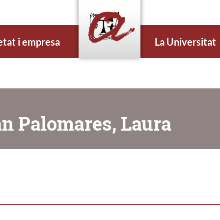
etat i empresa
La Universitat
án Palomares, Laura