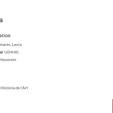
a
ation
omares, Laura
ea
: U(HHA)
d Honorem
i Història de l'Art