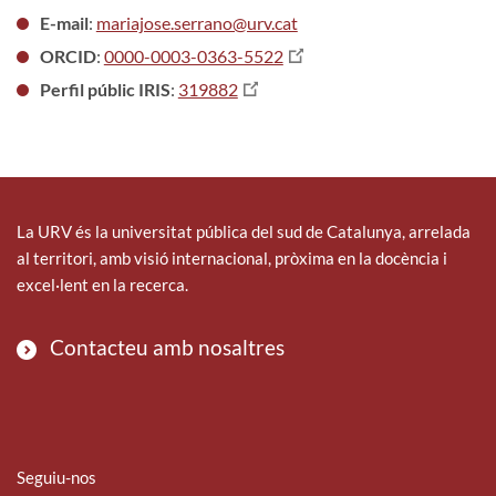
E-mail
:
mariajose.serrano@urv.cat
ORCID
:
0000-0003-0363-5522
Perfil públic IRIS
:
319882
La URV és la universitat pública del sud de Catalunya, arrelada
al territori, amb visió internacional, pròxima en la docència i
excel·lent en la recerca.
Contacteu amb nosaltres
Seguiu-nos