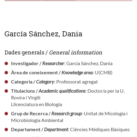
García Sánchez, Dania
Dades generals /
General information
Investigador /
Researcher
: García Sánchez, Dania
Àrea de coneixement /
Knowledge area
: U(CMB)
Categoria /
Category
: Professorat agregat
Titulacions /
Academic qualifications
: Doctor/a per la U.
Rovira i Virgili
Llicenciatura en Biologia
Grup de Recerca /
Research group
: Unitat de Micologia i
Microbiologia Ambiental
Departament /
Department
: Ciències Mèdiques Bàsiques