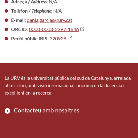
Adreça /
Address
: N/A
Telèfon /
Telephone
: N/A
E-mail
:
dania.garcias@urv.cat
ORCID
:
0000-0003-2397-1646
Perfil públic IRIS
:
320929
La URV és la universitat pública del sud de Catalunya, arrelada
al territori, amb visió internacional, pròxima en la docència i
excel·lent en la recerca.
Contacteu amb nosaltres