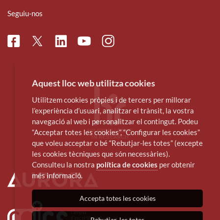
Seguiu-nos
Facebook
Linkedin
Instagram
Twitter
Youtube
Aquest lloc web utilitza cookies
Utilitzem cookies pròpies i de tercers per millorar
l’experiència d’usuari, analitzar el trànsit, la vostra
navegació al web i personalitzar el contingut. Podeu
“Acceptar totes les cookies”, “Configurar les cookies”
que voleu acceptar o bé “Rebutjar-les totes” (excepte
les cookies tècniques que són necessàries).
Consulteu la nostra
política de cookies
per obtenir
més informació.
Accepta totes les cookies
Rebutjar-les totes